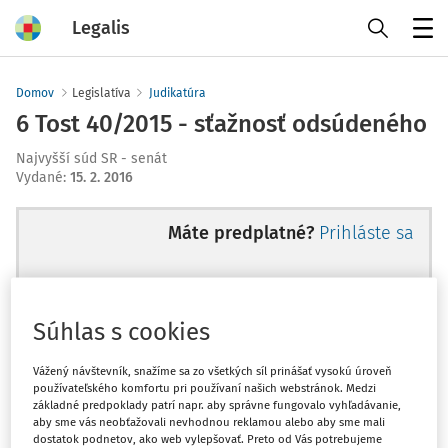
Legalis
Menu
Domov
Legislatíva
Judikatúra
6 Tost 40/2015 - sťažnosť odsúdeného
Najvyšší súd SR - senát
Vydané
:
15. 2. 2016
Máte predplatné?
Prihláste sa
Súhlas s cookies
Ups, zatiaľ ste si prečítali len
začiatok...
Vážený návštevník, snažíme sa zo všetkých síl prinášať vysokú úroveň
používateľského komfortu pri používaní našich webstránok. Medzi
základné predpoklady patrí napr. aby správne fungovalo vyhľadávanie,
aby sme vás neobťažovali nevhodnou reklamou alebo aby sme mali
Celý odborný obsah z tejto oblasti je
dostatok podnetov, ako web vylepšovať. Preto od Vás potrebujeme