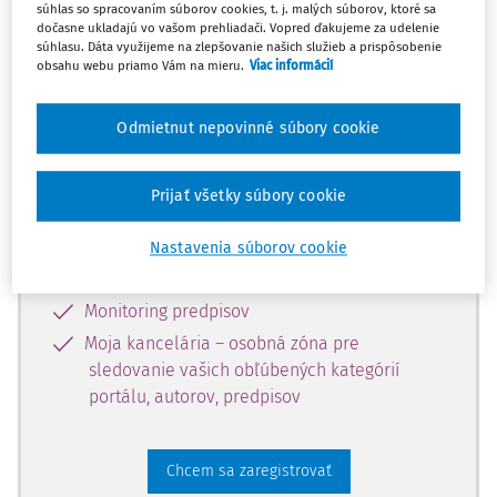
súhlas so spracovaním súborov cookies, t. j. malých súborov, ktoré sa
dostupný predplatiteľom portálu.
dočasne ukladajú vo vašom prehliadači. Vopred ďakujeme za udelenie
súhlasu. Dáta využijeme na zlepšovanie našich služieb a prispôsobenie
obsahu webu priamo Vám na mieru.
Viac informácií
Odomknite si prístup k odbornému
obsahu a získajte prístup na 10 dní
Odmietnut nepovinné súbory cookie
zdarma, stačí sa len zaregistrovať.
Prijať všetky súbory cookie
Vďaka registrácii získate prístup aj k
vybranému obsahu:
Nastavenia súborov cookie
Odborné články z časopisov
Monitoring predpisov
Moja kancelária – osobná zóna pre
sledovanie vašich obľúbených kategórií
portálu, autorov, predpisov
Chcem sa zaregistrovať