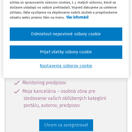
súhlas so spracovaním súborov cookies, t. j. malých súborov, ktoré sa
dostupný predplatiteľom portálu.
dočasne ukladajú vo vašom prehliadači. Vopred ďakujeme za udelenie
súhlasu. Dáta využijeme na zlepšovanie našich služieb a prispôsobenie
obsahu webu priamo Vám na mieru.
Viac informácií
Odomknite si prístup k odbornému
obsahu a získajte prístup na 10 dní
Odmietnut nepovinné súbory cookie
zdarma, stačí sa len zaregistrovať.
Prijať všetky súbory cookie
Vďaka registrácii získate prístup aj k
vybranému obsahu:
Nastavenia súborov cookie
Odborné články z časopisov
Monitoring predpisov
Moja kancelária – osobná zóna pre
sledovanie vašich obľúbených kategórií
portálu, autorov, predpisov
Chcem sa zaregistrovať