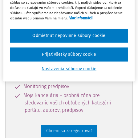
súhlas so spracovaním súborov cookies, t. j. malých súborov, ktoré sa
dostupný predplatiteľom portálu.
dočasne ukladajú vo vašom prehliadači. Vopred ďakujeme za udelenie
súhlasu. Dáta využijeme na zlepšovanie našich služieb a prispôsobenie
obsahu webu priamo Vám na mieru.
Viac informácií
Odomknite si prístup k odbornému
obsahu a získajte prístup na 10 dní
Odmietnut nepovinné súbory cookie
zdarma, stačí sa len zaregistrovať.
Prijať všetky súbory cookie
Vďaka registrácii získate prístup aj k
vybranému obsahu:
Nastavenia súborov cookie
Odborné články z časopisov
Monitoring predpisov
Moja kancelária – osobná zóna pre
sledovanie vašich obľúbených kategórií
portálu, autorov, predpisov
Chcem sa zaregistrovať