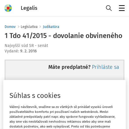
Legalis
Menu
Domov
Legislatíva
Judikatúra
1 Tdo 41/2015 - dovolanie obvineného
Najvyšší súd SR - senát
Vydané
:
9. 2. 2016
Máte predplatné?
Prihláste sa
Súhlas s cookies
Ups, zatiaľ ste si prečítali len
začiatok...
Vážený návštevník, snažíme sa zo všetkých síl prinášať vysokú úroveň
používateľského komfortu pri používaní našich webstránok. Medzi
základné predpoklady patrí napr. aby správne fungovalo vyhľadávanie,
aby sme vás neobťažovali nevhodnou reklamou alebo aby sme mali
Celý odborný obsah z tejto oblasti je
dostatok podnetov, ako web vylepšovať. Preto od Vás potrebujeme