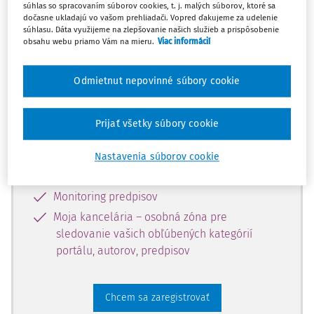
súhlas so spracovaním súborov cookies, t. j. malých súborov, ktoré sa
dostupný predplatiteľom portálu.
dočasne ukladajú vo vašom prehliadači. Vopred ďakujeme za udelenie
súhlasu. Dáta využijeme na zlepšovanie našich služieb a prispôsobenie
obsahu webu priamo Vám na mieru.
Viac informácií
Odomknite si prístup k odbornému
obsahu a získajte prístup na 10 dní
Odmietnut nepovinné súbory cookie
zdarma, stačí sa len zaregistrovať.
Prijať všetky súbory cookie
Vďaka registrácii získate prístup aj k
vybranému obsahu:
Nastavenia súborov cookie
Odborné články z časopisov
Monitoring predpisov
Moja kancelária – osobná zóna pre
sledovanie vašich obľúbených kategórií
portálu, autorov, predpisov
Chcem sa zaregistrovať