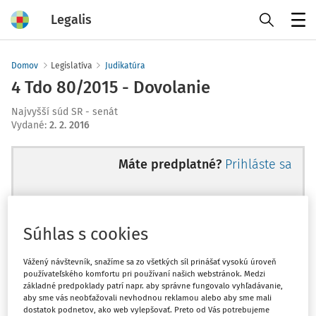
Legalis
Menu
Domov
Legislatíva
Judikatúra
4 Tdo 80/2015 - Dovolanie
Najvyšší súd SR - senát
Vydané
:
2. 2. 2016
Máte predplatné?
Prihláste sa
Súhlas s cookies
Ups, zatiaľ ste si prečítali len
začiatok...
Vážený návštevník, snažíme sa zo všetkých síl prinášať vysokú úroveň
používateľského komfortu pri používaní našich webstránok. Medzi
základné predpoklady patrí napr. aby správne fungovalo vyhľadávanie,
aby sme vás neobťažovali nevhodnou reklamou alebo aby sme mali
Celý odborný obsah z tejto oblasti je
dostatok podnetov, ako web vylepšovať. Preto od Vás potrebujeme