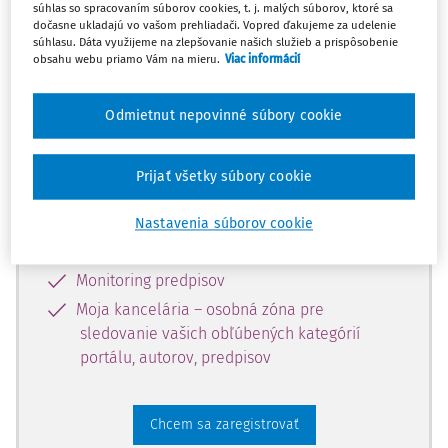
súhlas so spracovaním súborov cookies, t. j. malých súborov, ktoré sa
dostupný predplatiteľom portálu.
dočasne ukladajú vo vašom prehliadači. Vopred ďakujeme za udelenie
súhlasu. Dáta využijeme na zlepšovanie našich služieb a prispôsobenie
obsahu webu priamo Vám na mieru.
Viac informácií
Odomknite si prístup k odbornému
obsahu a získajte prístup na 10 dní
Odmietnut nepovinné súbory cookie
zdarma, stačí sa len zaregistrovať.
Prijať všetky súbory cookie
Vďaka registrácii získate prístup aj k
vybranému obsahu:
Nastavenia súborov cookie
Odborné články z časopisov
Monitoring predpisov
Moja kancelária – osobná zóna pre
sledovanie vašich obľúbených kategórií
portálu, autorov, predpisov
Chcem sa zaregistrovať