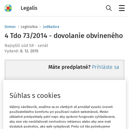
Legalis
Menu
Domov
Legislatíva
Judikatúra
4 Tdo 73/2014 - dovolanie obvineného
Najvyšší súd SR - senát
Vydané
:
8. 12. 2015
Máte predplatné?
Prihláste sa
Súhlas s cookies
Ups, zatiaľ ste si prečítali len
začiatok...
Vážený návštevník, snažíme sa zo všetkých síl prinášať vysokú úroveň
používateľského komfortu pri používaní našich webstránok. Medzi
základné predpoklady patrí napr. aby správne fungovalo vyhľadávanie,
aby sme vás neobťažovali nevhodnou reklamou alebo aby sme mali
Celý odborný obsah z tejto oblasti je
dostatok podnetov, ako web vylepšovať. Preto od Vás potrebujeme