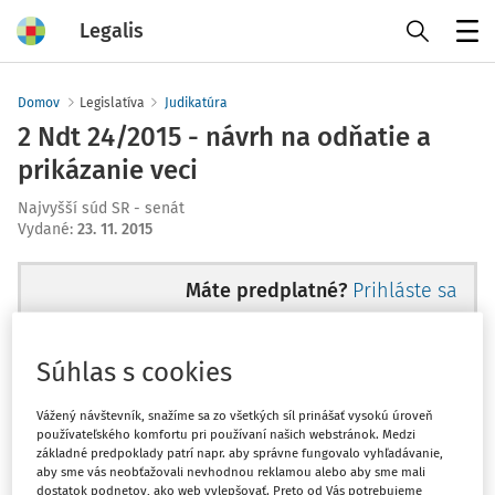
Legalis
Menu
Domov
Legislatíva
Judikatúra
2 Ndt 24/2015 - návrh na odňatie a
prikázanie veci
Najvyšší súd SR - senát
Vydané
:
23. 11. 2015
Máte predplatné?
Prihláste sa
Súhlas s cookies
Ups, zatiaľ ste si prečítali len
Vážený návštevník, snažíme sa zo všetkých síl prinášať vysokú úroveň
používateľského komfortu pri používaní našich webstránok. Medzi
začiatok...
základné predpoklady patrí napr. aby správne fungovalo vyhľadávanie,
aby sme vás neobťažovali nevhodnou reklamou alebo aby sme mali
dostatok podnetov, ako web vylepšovať. Preto od Vás potrebujeme