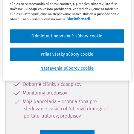
súhlas so spracovaním súborov cookies, t. j. malých súborov, ktoré sa
Celý odborný obsah z tejto oblasti je
dočasne ukladajú vo vašom prehliadači. Vopred ďakujeme za udelenie
súhlasu. Dáta využijeme na zlepšovanie našich služieb a prispôsobenie
dostupný predplatiteľom portálu.
obsahu webu priamo Vám na mieru.
Viac informácií
Odomknite si prístup k odbornému
Odmietnut nepovinné súbory cookie
obsahu a získajte prístup na 10 dní
zdarma, stačí sa len zaregistrovať.
Prijať všetky súbory cookie
Vďaka registrácii získate prístup aj k
Nastavenia súborov cookie
vybranému obsahu:
Odborné články z časopisov
Monitoring predpisov
Moja kancelária – osobná zóna pre
sledovanie vašich obľúbených kategórií
portálu, autorov, predpisov