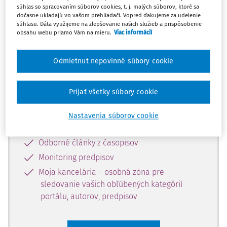
súhlas so spracovaním súborov cookies, t. j. malých súborov, ktoré sa
Celý odborný obsah z tejto oblasti je
dočasne ukladajú vo vašom prehliadači. Vopred ďakujeme za udelenie
súhlasu. Dáta využijeme na zlepšovanie našich služieb a prispôsobenie
dostupný predplatiteľom portálu.
obsahu webu priamo Vám na mieru.
Viac informácií
Odomknite si prístup k odbornému
Odmietnut nepovinné súbory cookie
obsahu a získajte prístup na 10 dní
zdarma, stačí sa len zaregistrovať.
Prijať všetky súbory cookie
Vďaka registrácii získate prístup aj k
Nastavenia súborov cookie
vybranému obsahu:
Odborné články z časopisov
Monitoring predpisov
Moja kancelária – osobná zóna pre
sledovanie vašich obľúbených kategórií
portálu, autorov, predpisov