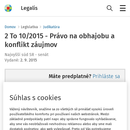
Legalis
Menu
Domov
Legislatíva
Judikatúra
2 To 10/2015 - Právo na obhajobu a
konflikt záujmov
Najvyšší súd SR - senát
Vydané
:
2. 9. 2015
Máte predplatné?
Prihláste sa
Súhlas s cookies
Ups, zatiaľ ste si prečítali len
Vážený návštevník, snažíme sa zo všetkých síl prinášať vysokú úroveň
používateľského komfortu pri používaní našich webstránok. Medzi
začiatok...
základné predpoklady patrí napr. aby správne fungovalo vyhľadávanie,
aby sme vás neobťažovali nevhodnou reklamou alebo aby sme mali
dostatok podnetov, ako web vylepšovať. Preto od Vás potrebujeme