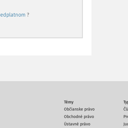
redplatnom
?
Témy
Ty
Občianske právo
Čl
Obchodné právo
Pr
Ústavné právo
Ju