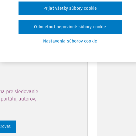
Zdieľať
Prijať všetky súbory cookie
je dostupný predplatiteľom
Poznámka
Odmietnut nepovinné súbory cookie
ahu a získajte prístup na 10
Nastavenia súborov cookie
 zaregistrovať.
 aj k vybranému obsahu:
na pre sledovanie
portálu, autorov,
trovať