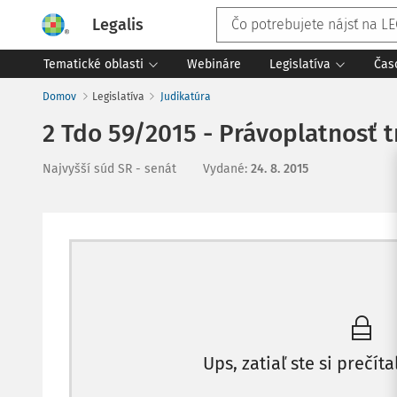
Legalis
Tematické oblasti
Webináre
Legislatíva
Čas
Domov
Legislatíva
Judikatúra
2 Tdo 59/2015 - Právoplatnosť 
Najvyšší súd SR - senát
Vydané
:
24. 8. 2015
Ups, zatiaľ ste si prečíta