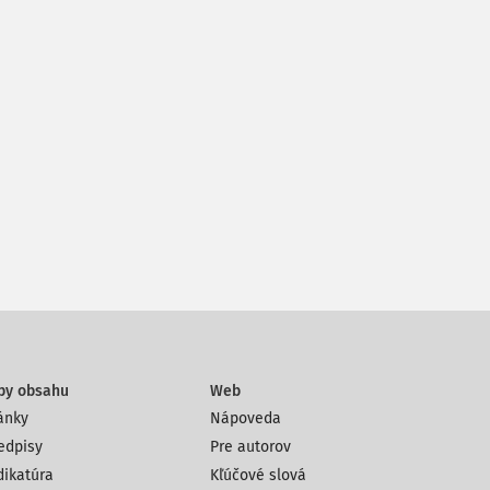
py obsahu
Web
ánky
Nápoveda
edpisy
Pre autorov
dikatúra
Kľúčové slová