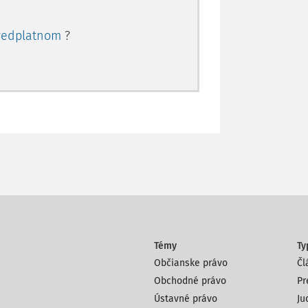
redplatnom
?
Témy
Ty
Občianske právo
Čl
Obchodné právo
Pr
Ústavné právo
Ju