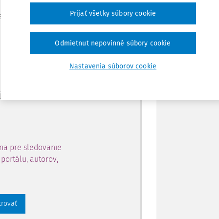
Zdieľať
Prijať všetky súbory cookie
je dostupný predplatiteľom
Poznámka
Odmietnut nepovinné súbory cookie
ahu a získajte prístup na 10
Nastavenia súborov cookie
 zaregistrovať.
 aj k vybranému obsahu:
na pre sledovanie
portálu, autorov,
trovať