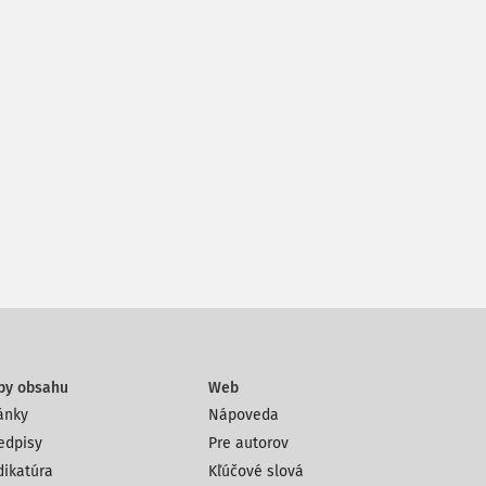
py obsahu
Web
ánky
Nápoveda
edpisy
Pre autorov
dikatúra
Kľúčové slová