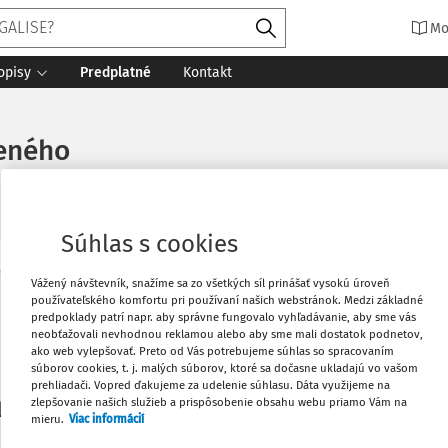
Mo
opisy
Predplatné
Kontakt
neného
Súhlas s cookies
Vytlačiť
Vážený návštevník, snažíme sa zo všetkých síl prinášať vysokú úroveň
Máte predplatné?
Prihláste sa
používateľského komfortu pri používaní našich webstránok. Medzi základné
predpoklady patrí napr. aby správne fungovalo vyhľadávanie, aby sme vás
neobťažovali nevhodnou reklamou alebo aby sme mali dostatok podnetov,
Obľúbené
ako web vylepšovať. Preto od Vás potrebujeme súhlas so spracovaním
súborov cookies, t. j. malých súborov, ktoré sa dočasne ukladajú vo vašom
prehliadači. Vopred ďakujeme za udelenie súhlasu. Dáta využijeme na
Stiahnuť
zlepšovanie našich služieb a prispôsobenie obsahu webu priamo Vám na
li len začiatok...
mieru.
Viac informácií