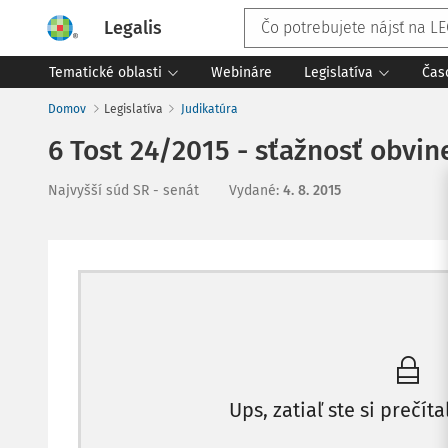
Legalis
Tematické oblasti
Webináre
Legislatíva
Čas
Domov
Legislatíva
Judikatúra
6 Tost 24/2015 - sťažnosť obvi
Najvyšší súd SR - senát
Vydané
:
4. 8. 2015
Ups, zatiaľ ste si prečíta