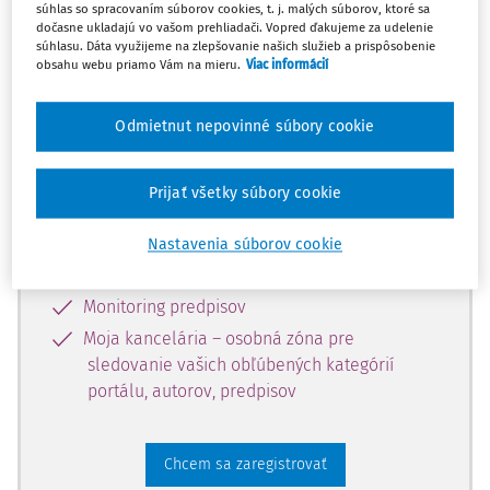
súhlas so spracovaním súborov cookies, t. j. malých súborov, ktoré sa
dostupný predplatiteľom portálu.
dočasne ukladajú vo vašom prehliadači. Vopred ďakujeme za udelenie
súhlasu. Dáta využijeme na zlepšovanie našich služieb a prispôsobenie
obsahu webu priamo Vám na mieru.
Viac informácií
Odomknite si prístup k odbornému
obsahu a získajte prístup na 10 dní
Odmietnut nepovinné súbory cookie
zdarma, stačí sa len zaregistrovať.
Prijať všetky súbory cookie
Vďaka registrácii získate prístup aj k
vybranému obsahu:
Nastavenia súborov cookie
Odborné články z časopisov
Monitoring predpisov
Moja kancelária – osobná zóna pre
sledovanie vašich obľúbených kategórií
portálu, autorov, predpisov
Chcem sa zaregistrovať