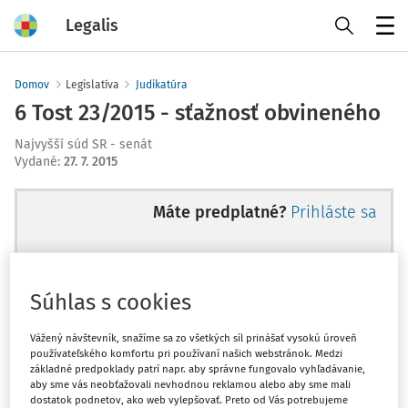
Legalis
Menu
Domov
Legislatíva
Judikatúra
6 Tost 23/2015 - sťažnosť obvineného
Najvyšší súd SR - senát
Vydané
:
27. 7. 2015
Máte predplatné?
Prihláste sa
Súhlas s cookies
Ups, zatiaľ ste si prečítali len
začiatok...
Vážený návštevník, snažíme sa zo všetkých síl prinášať vysokú úroveň
používateľského komfortu pri používaní našich webstránok. Medzi
základné predpoklady patrí napr. aby správne fungovalo vyhľadávanie,
aby sme vás neobťažovali nevhodnou reklamou alebo aby sme mali
Celý odborný obsah z tejto oblasti je
dostatok podnetov, ako web vylepšovať. Preto od Vás potrebujeme