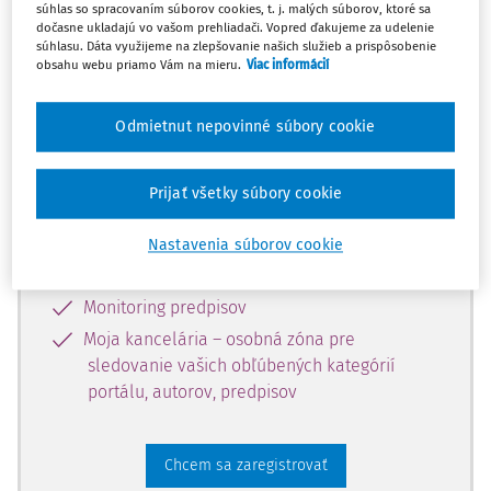
súhlas so spracovaním súborov cookies, t. j. malých súborov, ktoré sa
dostupný predplatiteľom portálu.
dočasne ukladajú vo vašom prehliadači. Vopred ďakujeme za udelenie
súhlasu. Dáta využijeme na zlepšovanie našich služieb a prispôsobenie
obsahu webu priamo Vám na mieru.
Viac informácií
Odomknite si prístup k odbornému
obsahu a získajte prístup na 10 dní
Odmietnut nepovinné súbory cookie
zdarma, stačí sa len zaregistrovať.
Prijať všetky súbory cookie
Vďaka registrácii získate prístup aj k
vybranému obsahu:
Nastavenia súborov cookie
Odborné články z časopisov
Monitoring predpisov
Moja kancelária – osobná zóna pre
sledovanie vašich obľúbených kategórií
portálu, autorov, predpisov
Chcem sa zaregistrovať