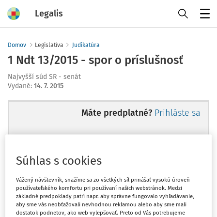
Legalis
Menu
Domov
Legislatíva
Judikatúra
1 Ndt 13/2015 - spor o príslušnosť
Najvyšší súd SR - senát
Vydané
:
14. 7. 2015
Máte predplatné?
Prihláste sa
Súhlas s cookies
Ups, zatiaľ ste si prečítali len
začiatok...
Vážený návštevník, snažíme sa zo všetkých síl prinášať vysokú úroveň
používateľského komfortu pri používaní našich webstránok. Medzi
základné predpoklady patrí napr. aby správne fungovalo vyhľadávanie,
aby sme vás neobťažovali nevhodnou reklamou alebo aby sme mali
Celý odborný obsah z tejto oblasti je
dostatok podnetov, ako web vylepšovať. Preto od Vás potrebujeme