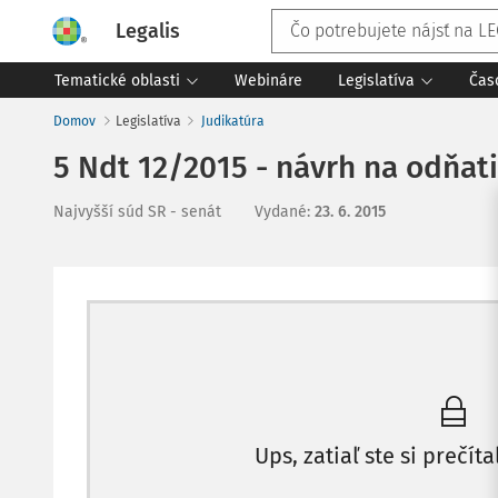
Legalis
Tematické oblasti
Webináre
Legislatíva
Čas
Domov
Legislatíva
Judikatúra
5 Ndt 12/2015 - návrh na odňati
Najvyšší súd SR - senát
Vydané
:
23. 6. 2015
Ups, zatiaľ ste si prečíta