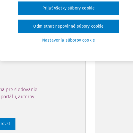
Zdieľať
Prijať všetky súbory cookie
je dostupný predplatiteľom
Poznámka
Odmietnut nepovinné súbory cookie
ahu a získajte prístup na 10
Nastavenia súborov cookie
 zaregistrovať.
 aj k vybranému obsahu:
na pre sledovanie
portálu, autorov,
trovať