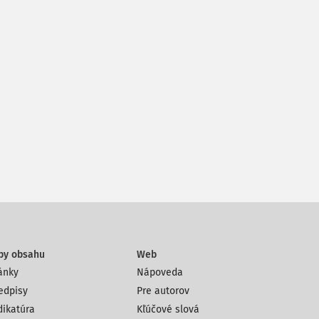
py obsahu
Web
ánky
Nápoveda
edpisy
Pre autorov
dikatúra
Kľúčové slová