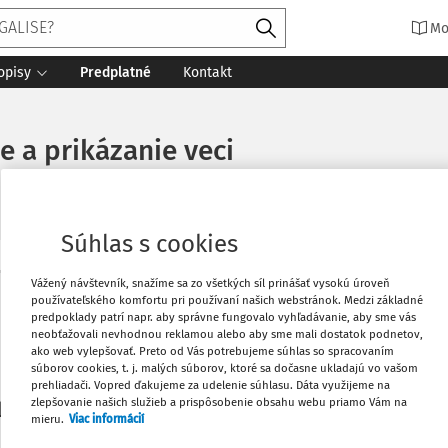
Mo
opisy
Predplatné
Kontakt
e a prikázanie veci
Súhlas s cookies
Vytlačiť
Vážený návštevník, snažíme sa zo všetkých síl prinášať vysokú úroveň
Máte predplatné?
Prihláste sa
používateľského komfortu pri používaní našich webstránok. Medzi základné
predpoklady patrí napr. aby správne fungovalo vyhľadávanie, aby sme vás
neobťažovali nevhodnou reklamou alebo aby sme mali dostatok podnetov,
Obľúbené
ako web vylepšovať. Preto od Vás potrebujeme súhlas so spracovaním
súborov cookies, t. j. malých súborov, ktoré sa dočasne ukladajú vo vašom
prehliadači. Vopred ďakujeme za udelenie súhlasu. Dáta využijeme na
Stiahnuť
zlepšovanie našich služieb a prispôsobenie obsahu webu priamo Vám na
li len začiatok...
mieru.
Viac informácií