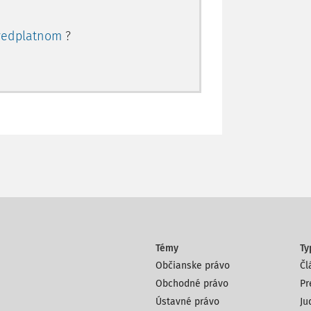
redplatnom
?
Témy
Ty
Občianske právo
Čl
Obchodné právo
Pr
Ústavné právo
Ju