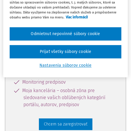
súhlas so spracovaním súborov cookies, t. j. malých súborov, ktoré sa
dostupný predplatiteľom portálu.
dočasne ukladajú vo vašom prehliadači. Vopred ďakujeme za udelenie
súhlasu. Dáta využijeme na zlepšovanie našich služieb a prispôsobenie
obsahu webu priamo Vám na mieru.
Viac informácií
Odomknite si prístup k odbornému
obsahu a získajte prístup na 10 dní
Odmietnut nepovinné súbory cookie
zdarma, stačí sa len zaregistrovať.
Prijať všetky súbory cookie
Vďaka registrácii získate prístup aj k
vybranému obsahu:
Nastavenia súborov cookie
Odborné články z časopisov
Monitoring predpisov
Moja kancelária – osobná zóna pre
sledovanie vašich obľúbených kategórií
portálu, autorov, predpisov
Chcem sa zaregistrovať