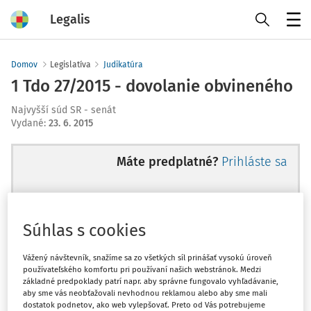
Legalis
Menu
Domov
Legislatíva
Judikatúra
1 Tdo 27/2015 - dovolanie obvineného
Najvyšší súd SR - senát
Vydané
:
23. 6. 2015
Máte predplatné?
Prihláste sa
Súhlas s cookies
Ups, zatiaľ ste si prečítali len
začiatok...
Vážený návštevník, snažíme sa zo všetkých síl prinášať vysokú úroveň
používateľského komfortu pri používaní našich webstránok. Medzi
základné predpoklady patrí napr. aby správne fungovalo vyhľadávanie,
aby sme vás neobťažovali nevhodnou reklamou alebo aby sme mali
Celý odborný obsah z tejto oblasti je
dostatok podnetov, ako web vylepšovať. Preto od Vás potrebujeme