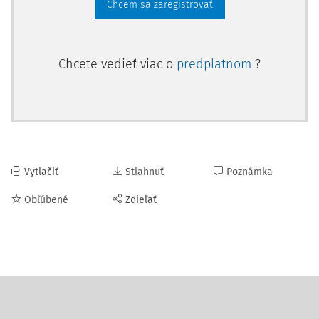
Chcem sa zaregistrovať
Chcete vedieť viac o
predplatnom
?
Vytlačiť
Stiahnuť
Poznámka
Obľúbené
Zdieľať