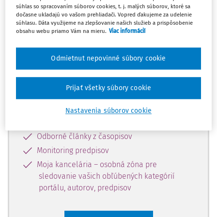
súhlas so spracovaním súborov cookies, t. j. malých súborov, ktoré sa
Celý odborný obsah z tejto oblasti je
dočasne ukladajú vo vašom prehliadači. Vopred ďakujeme za udelenie
súhlasu. Dáta využijeme na zlepšovanie našich služieb a prispôsobenie
dostupný predplatiteľom portálu.
obsahu webu priamo Vám na mieru.
Viac informácií
Odomknite si prístup k odbornému
Odmietnut nepovinné súbory cookie
obsahu a získajte prístup na 10 dní
zdarma, stačí sa len zaregistrovať.
Prijať všetky súbory cookie
Vďaka registrácii získate prístup aj k
Nastavenia súborov cookie
vybranému obsahu:
Odborné články z časopisov
Monitoring predpisov
Moja kancelária – osobná zóna pre
sledovanie vašich obľúbených kategórií
portálu, autorov, predpisov