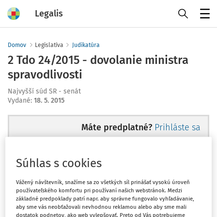
Legalis
Menu
Domov
Legislatíva
Judikatúra
2 Tdo 24/2015 - dovolanie ministra
spravodlivosti
Najvyšší súd SR - senát
Vydané
:
18. 5. 2015
Máte predplatné?
Prihláste sa
Súhlas s cookies
Ups, zatiaľ ste si prečítali len
Vážený návštevník, snažíme sa zo všetkých síl prinášať vysokú úroveň
používateľského komfortu pri používaní našich webstránok. Medzi
začiatok...
základné predpoklady patrí napr. aby správne fungovalo vyhľadávanie,
aby sme vás neobťažovali nevhodnou reklamou alebo aby sme mali
dostatok podnetov, ako web vylepšovať. Preto od Vás potrebujeme