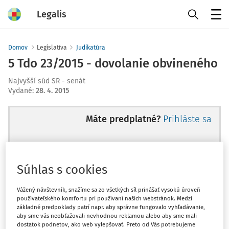
Legalis
Menu
Domov
Legislatíva
Judikatúra
5 Tdo 23/2015 - dovolanie obvineného
Najvyšší súd SR - senát
Vydané
:
28. 4. 2015
Máte predplatné?
Prihláste sa
Súhlas s cookies
Ups, zatiaľ ste si prečítali len
začiatok...
Vážený návštevník, snažíme sa zo všetkých síl prinášať vysokú úroveň
používateľského komfortu pri používaní našich webstránok. Medzi
základné predpoklady patrí napr. aby správne fungovalo vyhľadávanie,
aby sme vás neobťažovali nevhodnou reklamou alebo aby sme mali
Celý odborný obsah z tejto oblasti je
dostatok podnetov, ako web vylepšovať. Preto od Vás potrebujeme