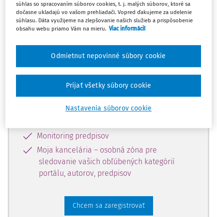
súhlas so spracovaním súborov cookies, t. j. malých súborov, ktoré sa
dostupný predplatiteľom portálu.
dočasne ukladajú vo vašom prehliadači. Vopred ďakujeme za udelenie
súhlasu. Dáta využijeme na zlepšovanie našich služieb a prispôsobenie
obsahu webu priamo Vám na mieru.
Viac informácií
Odomknite si prístup k odbornému
obsahu a získajte prístup na 10 dní
Odmietnut nepovinné súbory cookie
zdarma, stačí sa len zaregistrovať.
Prijať všetky súbory cookie
Vďaka registrácii získate prístup aj k
vybranému obsahu:
Nastavenia súborov cookie
Odborné články z časopisov
Monitoring predpisov
Moja kancelária – osobná zóna pre
sledovanie vašich obľúbených kategórií
portálu, autorov, predpisov
Chcem sa zaregistrovať