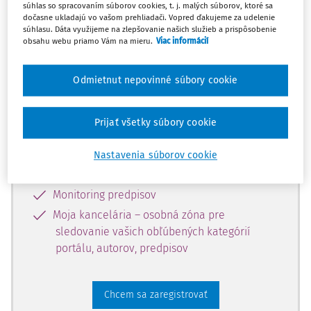
súhlas so spracovaním súborov cookies, t. j. malých súborov, ktoré sa
dostupný predplatiteľom portálu.
dočasne ukladajú vo vašom prehliadači. Vopred ďakujeme za udelenie
súhlasu. Dáta využijeme na zlepšovanie našich služieb a prispôsobenie
obsahu webu priamo Vám na mieru.
Viac informácií
Odomknite si prístup k odbornému
obsahu a získajte prístup na 10 dní
Odmietnut nepovinné súbory cookie
zdarma, stačí sa len zaregistrovať.
Prijať všetky súbory cookie
Vďaka registrácii získate prístup aj k
vybranému obsahu:
Nastavenia súborov cookie
Odborné články z časopisov
Monitoring predpisov
Moja kancelária – osobná zóna pre
sledovanie vašich obľúbených kategórií
portálu, autorov, predpisov
Chcem sa zaregistrovať