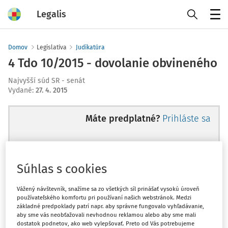
Legalis
Menu
Domov
Legislatíva
Judikatúra
4 Tdo 10/2015 - dovolanie obvineného
Najvyšší súd SR - senát
Vydané
:
27. 4. 2015
Máte predplatné?
Prihláste sa
Súhlas s cookies
Ups, zatiaľ ste si prečítali len
začiatok...
Vážený návštevník, snažíme sa zo všetkých síl prinášať vysokú úroveň
používateľského komfortu pri používaní našich webstránok. Medzi
základné predpoklady patrí napr. aby správne fungovalo vyhľadávanie,
aby sme vás neobťažovali nevhodnou reklamou alebo aby sme mali
Celý odborný obsah z tejto oblasti je
dostatok podnetov, ako web vylepšovať. Preto od Vás potrebujeme