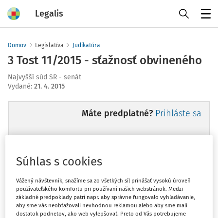
Legalis
Menu
Domov
Legislatíva
Judikatúra
3 Tost 11/2015 - sťažnosť obvineného
Najvyšší súd SR - senát
Vydané
:
21. 4. 2015
Máte predplatné?
Prihláste sa
Súhlas s cookies
Ups, zatiaľ ste si prečítali len
začiatok...
Vážený návštevník, snažíme sa zo všetkých síl prinášať vysokú úroveň
používateľského komfortu pri používaní našich webstránok. Medzi
základné predpoklady patrí napr. aby správne fungovalo vyhľadávanie,
aby sme vás neobťažovali nevhodnou reklamou alebo aby sme mali
Celý odborný obsah z tejto oblasti je
dostatok podnetov, ako web vylepšovať. Preto od Vás potrebujeme