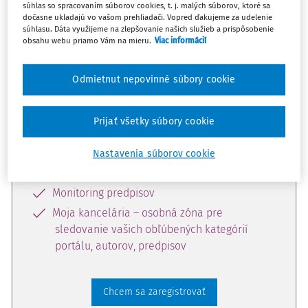
súhlas so spracovaním súborov cookies, t. j. malých súborov, ktoré sa
dostupný predplatiteľom portálu.
dočasne ukladajú vo vašom prehliadači. Vopred ďakujeme za udelenie
súhlasu. Dáta využijeme na zlepšovanie našich služieb a prispôsobenie
obsahu webu priamo Vám na mieru.
Viac informácií
Odomknite si prístup k odbornému
obsahu a získajte prístup na 10 dní
Odmietnut nepovinné súbory cookie
zdarma, stačí sa len zaregistrovať.
Prijať všetky súbory cookie
Vďaka registrácii získate prístup aj k
vybranému obsahu:
Nastavenia súborov cookie
Odborné články z časopisov
Monitoring predpisov
Moja kancelária – osobná zóna pre
sledovanie vašich obľúbených kategórií
portálu, autorov, predpisov
Chcem sa zaregistrovať