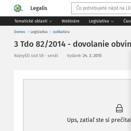
Legalis
Tematické oblasti
Webináre
Legislatíva
Čas
Domov
Legislatíva
Judikatúra
3 Tdo 82/2014 - dovolanie obvi
Najvyšší súd SR - senát
Vydané
:
24. 3. 2015
Ups, zatiaľ ste si prečíta