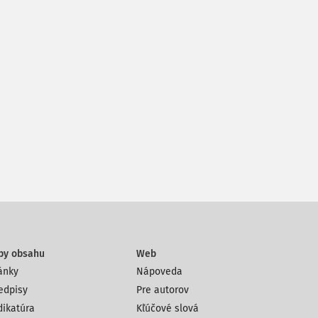
py obsahu
Web
ánky
Nápoveda
edpisy
Pre autorov
dikatúra
Kľúčové slová