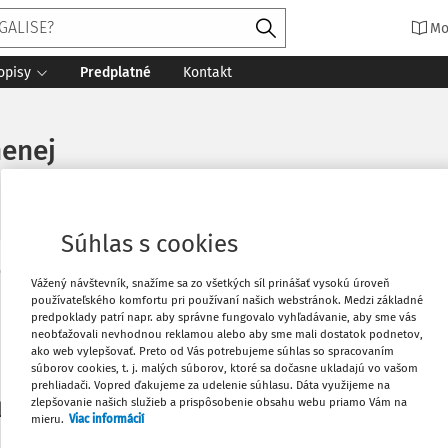
Mo
opisy
Predplatné
Kontakt
nenej
Súhlas s cookies
Vytlačiť
Vážený návštevník, snažíme sa zo všetkých síl prinášať vysokú úroveň
Máte predplatné?
Prihláste sa
používateľského komfortu pri používaní našich webstránok. Medzi základné
predpoklady patrí napr. aby správne fungovalo vyhľadávanie, aby sme vás
neobťažovali nevhodnou reklamou alebo aby sme mali dostatok podnetov,
Obľúbené
ako web vylepšovať. Preto od Vás potrebujeme súhlas so spracovaním
súborov cookies, t. j. malých súborov, ktoré sa dočasne ukladajú vo vašom
prehliadači. Vopred ďakujeme za udelenie súhlasu. Dáta využijeme na
Stiahnuť
zlepšovanie našich služieb a prispôsobenie obsahu webu priamo Vám na
li len začiatok...
mieru.
Viac informácií