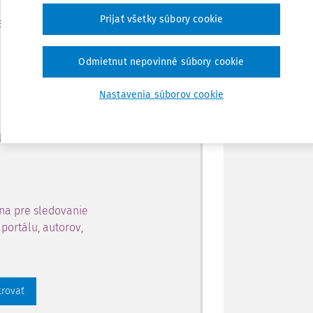
Zdieľať
Prijať všetky súbory cookie
je dostupný predplatiteľom
Poznámka
Odmietnut nepovinné súbory cookie
ahu a získajte prístup na 10
Nastavenia súborov cookie
 zaregistrovať.
 aj k vybranému obsahu:
na pre sledovanie
portálu, autorov,
trovať