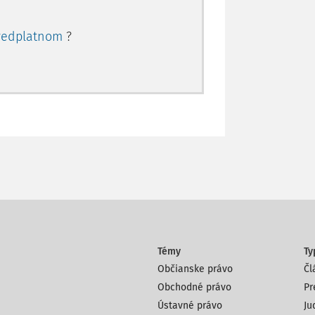
redplatnom
?
Témy
Ty
Občianske právo
Čl
Obchodné právo
Pr
Ústavné právo
Ju