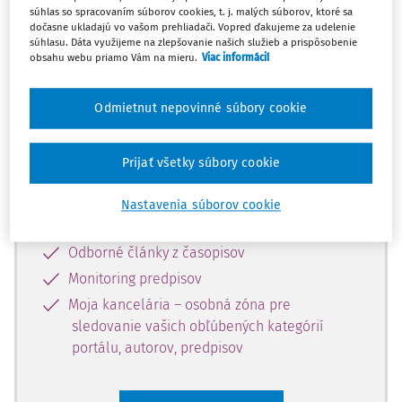
súhlas so spracovaním súborov cookies, t. j. malých súborov, ktoré sa
Celý odborný obsah z tejto oblasti je
dočasne ukladajú vo vašom prehliadači. Vopred ďakujeme za udelenie
súhlasu. Dáta využijeme na zlepšovanie našich služieb a prispôsobenie
dostupný predplatiteľom portálu.
obsahu webu priamo Vám na mieru.
Viac informácií
Odomknite si prístup k odbornému
Odmietnut nepovinné súbory cookie
obsahu a získajte prístup na 10 dní
zdarma, stačí sa len zaregistrovať.
Prijať všetky súbory cookie
Vďaka registrácii získate prístup aj k
Nastavenia súborov cookie
vybranému obsahu:
Odborné články z časopisov
Monitoring predpisov
Moja kancelária – osobná zóna pre
sledovanie vašich obľúbených kategórií
portálu, autorov, predpisov