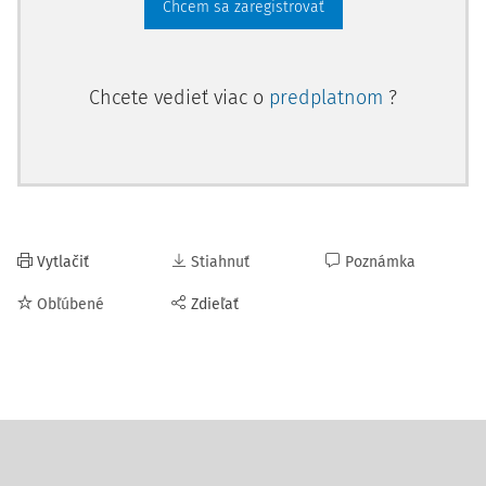
Chcem sa zaregistrovať
Chcete vedieť viac o
predplatnom
?
Vytlačiť
Stiahnuť
Poznámka
Obľúbené
Zdieľať