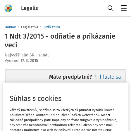
Legalis
Menu
Domov
Legislatíva
Judikatúra
1 Ndt 3/2015 - odňatie a prikázanie
veci
Najvyšší súd SR - senát
Vydané
:
17. 3. 2015
Máte predplatné?
Prihláste sa
Súhlas s cookies
Ups, zatiaľ ste si prečítali len
Vážený návštevník, snažíme sa zo všetkých síl prinášať vysokú úroveň
používateľského komfortu pri používaní našich webstránok. Medzi
začiatok...
základné predpoklady patrí napr. aby správne fungovalo vyhľadávanie,
aby sme vás neobťažovali nevhodnou reklamou alebo aby sme mali
dostatok podnetov, ako web vylepšovať. Preto od Vás potrebujeme