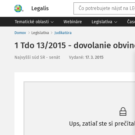
Legalis
Tematické oblasti
Webináre
Legislatíva
Čas
Domov
Legislatíva
Judikatúra
1 Tdo 13/2015 - dovolanie obvi
Najvyšší súd SR - senát
Vydané
:
17. 3. 2015
Ups, zatiaľ ste si prečíta