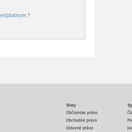
redplatnom
?
Témy
Ty
Občianske právo
Čl
Obchodné právo
Pr
Ústavné právo
Ju