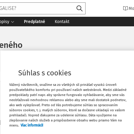
Mo
opisy
Predplatné
Kontakt
neného
Súhlas s cookies
Vytlačiť
Vážený návštevník, snažíme sa zo všetkých síl prinášať vysokú úroveň
Máte predplatné?
Prihláste sa
používateľského komfortu pri používaní našich webstránok. Medzi základné
predpoklady patrí napr. aby správne fungovalo vyhľadávanie, aby sme vás
neobťažovali nevhodnou reklamou alebo aby sme mali dostatok podnetov,
Obľúbené
ako web vylepšovať. Preto od Vás potrebujeme súhlas so spracovaním
súborov cookies, t. j. malých súborov, ktoré sa dočasne ukladajú vo vašom
prehliadači. Vopred ďakujeme za udelenie súhlasu. Dáta využijeme na
Stiahnuť
zlepšovanie našich služieb a prispôsobenie obsahu webu priamo Vám na
li len začiatok...
mieru.
Viac informácií