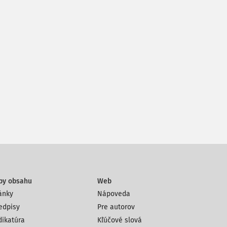
py obsahu
Web
ánky
Nápoveda
edpisy
Pre autorov
dikatúra
Kľúčové slová