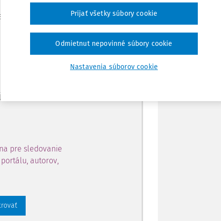
Zdieľať
Prijať všetky súbory cookie
je dostupný predplatiteľom
Poznámka
Odmietnut nepovinné súbory cookie
ahu a získajte prístup na 10
Nastavenia súborov cookie
 zaregistrovať.
 aj k vybranému obsahu:
na pre sledovanie
portálu, autorov,
trovať