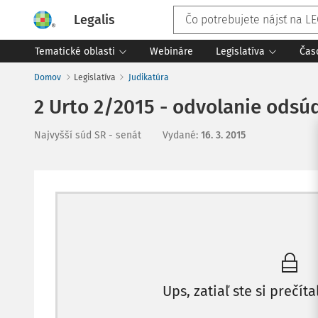
Legalis
Tematické oblasti
Webináre
Legislatíva
Čas
Domov
Legislatíva
Judikatúra
2 Urto 2/2015 - odvolanie ods
Najvyšší súd SR - senát
Vydané
:
16. 3. 2015
Ups, zatiaľ ste si prečíta