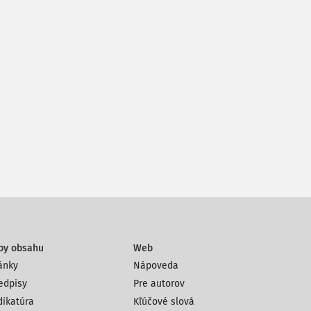
py obsahu
Web
ánky
Nápoveda
edpisy
Pre autorov
dikatúra
Kľúčové slová