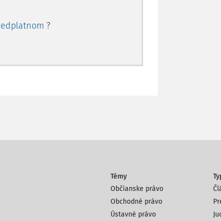
redplatnom
?
Témy
Ty
Občianske právo
Čl
Obchodné právo
Pr
Ústavné právo
Ju