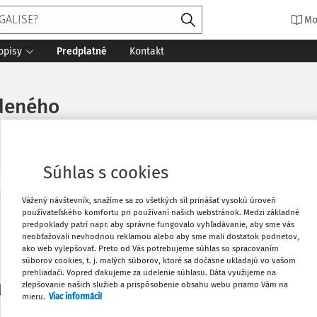
Mo
opisy
Predplatné
Kontakt
údeného
Súhlas s cookies
Vytlačiť
Vážený návštevník, snažíme sa zo všetkých síl prinášať vysokú úroveň
Máte predplatné?
Prihláste sa
používateľského komfortu pri používaní našich webstránok. Medzi základné
predpoklady patrí napr. aby správne fungovalo vyhľadávanie, aby sme vás
neobťažovali nevhodnou reklamou alebo aby sme mali dostatok podnetov,
Obľúbené
ako web vylepšovať. Preto od Vás potrebujeme súhlas so spracovaním
súborov cookies, t. j. malých súborov, ktoré sa dočasne ukladajú vo vašom
prehliadači. Vopred ďakujeme za udelenie súhlasu. Dáta využijeme na
Stiahnuť
zlepšovanie našich služieb a prispôsobenie obsahu webu priamo Vám na
li len začiatok...
mieru.
Viac informácií