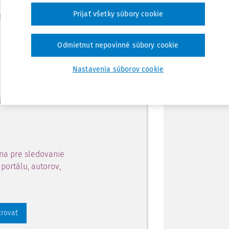
Zdieľať
Prijať všetky súbory cookie
je dostupný predplatiteľom
Poznámka
Odmietnut nepovinné súbory cookie
ahu a získajte prístup na 10
Nastavenia súborov cookie
 zaregistrovať.
 aj k vybranému obsahu:
na pre sledovanie
portálu, autorov,
trovať