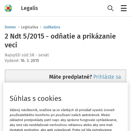
Legalis
Menu
Domov
Legislatíva
Judikatúra
2 Ndt 5/2015 - odňatie a prikázanie
veci
Najvyšší súd SR - senát
Vydané
:
16. 3. 2015
Máte predplatné?
Prihláste sa
Súhlas s cookies
Ups, zatiaľ ste si prečítali len
Vážený návštevník, snažíme sa zo všetkých síl prinášať vysokú úroveň
používateľského komfortu pri používaní našich webstránok. Medzi
začiatok...
základné predpoklady patrí napr. aby správne fungovalo vyhľadávanie,
aby sme vás neobťažovali nevhodnou reklamou alebo aby sme mali
dostatok podnetov, ako web vylepšovať. Preto od Vás potrebujeme