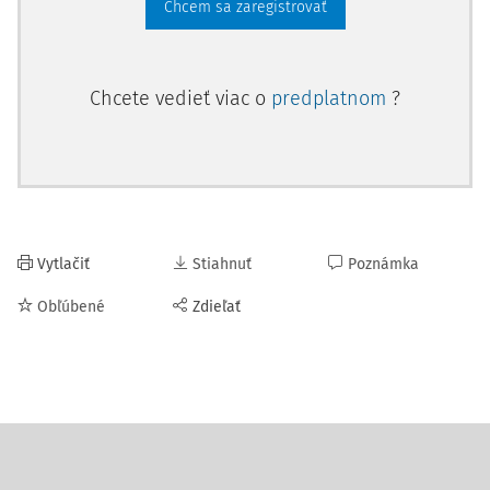
Chcem sa zaregistrovať
Chcete vedieť viac o
predplatnom
?
Vytlačiť
Stiahnuť
Poznámka
Obľúbené
Zdieľať