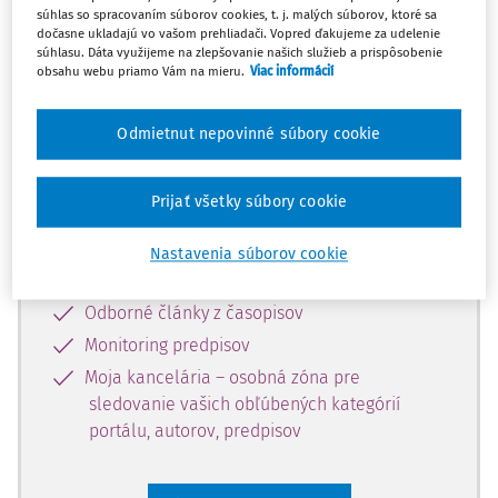
súhlas so spracovaním súborov cookies, t. j. malých súborov, ktoré sa
Celý odborný obsah z tejto oblasti je
dočasne ukladajú vo vašom prehliadači. Vopred ďakujeme za udelenie
súhlasu. Dáta využijeme na zlepšovanie našich služieb a prispôsobenie
dostupný predplatiteľom portálu.
obsahu webu priamo Vám na mieru.
Viac informácií
Odomknite si prístup k odbornému
Odmietnut nepovinné súbory cookie
obsahu a získajte prístup na 10 dní
zdarma, stačí sa len zaregistrovať.
Prijať všetky súbory cookie
Vďaka registrácii získate prístup aj k
Nastavenia súborov cookie
vybranému obsahu:
Odborné články z časopisov
Monitoring predpisov
Moja kancelária – osobná zóna pre
sledovanie vašich obľúbených kategórií
portálu, autorov, predpisov