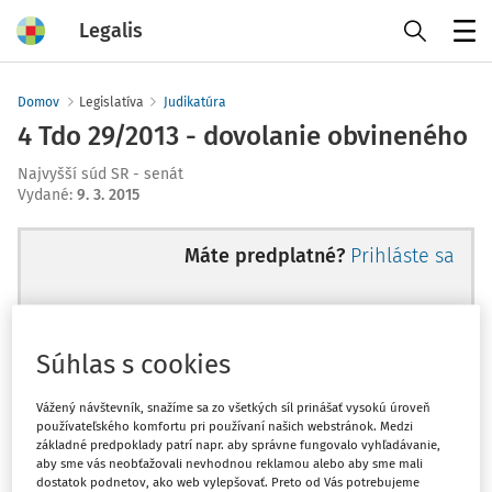
Legalis
Menu
Domov
Legislatíva
Judikatúra
4 Tdo 29/2013 - dovolanie obvineného
Najvyšší súd SR - senát
Vydané
:
9. 3. 2015
Máte predplatné?
Prihláste sa
Súhlas s cookies
Ups, zatiaľ ste si prečítali len
začiatok...
Vážený návštevník, snažíme sa zo všetkých síl prinášať vysokú úroveň
používateľského komfortu pri používaní našich webstránok. Medzi
základné predpoklady patrí napr. aby správne fungovalo vyhľadávanie,
aby sme vás neobťažovali nevhodnou reklamou alebo aby sme mali
Celý odborný obsah z tejto oblasti je
dostatok podnetov, ako web vylepšovať. Preto od Vás potrebujeme