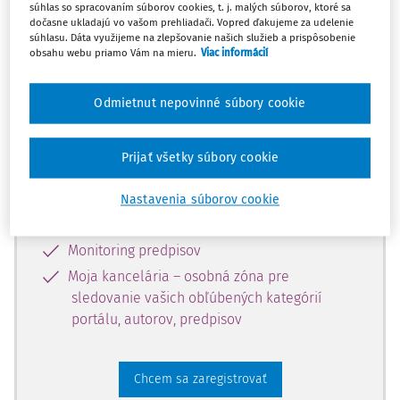
súhlas so spracovaním súborov cookies, t. j. malých súborov, ktoré sa
dostupný predplatiteľom portálu.
dočasne ukladajú vo vašom prehliadači. Vopred ďakujeme za udelenie
súhlasu. Dáta využijeme na zlepšovanie našich služieb a prispôsobenie
obsahu webu priamo Vám na mieru.
Viac informácií
Odomknite si prístup k odbornému
obsahu a získajte prístup na 10 dní
Odmietnut nepovinné súbory cookie
zdarma, stačí sa len zaregistrovať.
Prijať všetky súbory cookie
Vďaka registrácii získate prístup aj k
vybranému obsahu:
Nastavenia súborov cookie
Odborné články z časopisov
Monitoring predpisov
Moja kancelária – osobná zóna pre
sledovanie vašich obľúbených kategórií
portálu, autorov, predpisov
Chcem sa zaregistrovať