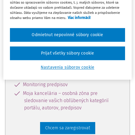
súhlas so spracovaním súborov cookies, t. j. malých súborov, ktoré sa
dostupný predplatiteľom portálu.
dočasne ukladajú vo vašom prehliadači. Vopred ďakujeme za udelenie
súhlasu. Dáta využijeme na zlepšovanie našich služieb a prispôsobenie
obsahu webu priamo Vám na mieru.
Viac informácií
Odomknite si prístup k odbornému
obsahu a získajte prístup na 10 dní
Odmietnut nepovinné súbory cookie
zdarma, stačí sa len zaregistrovať.
Prijať všetky súbory cookie
Vďaka registrácii získate prístup aj k
vybranému obsahu:
Nastavenia súborov cookie
Odborné články z časopisov
Monitoring predpisov
Moja kancelária – osobná zóna pre
sledovanie vašich obľúbených kategórií
portálu, autorov, predpisov
Chcem sa zaregistrovať