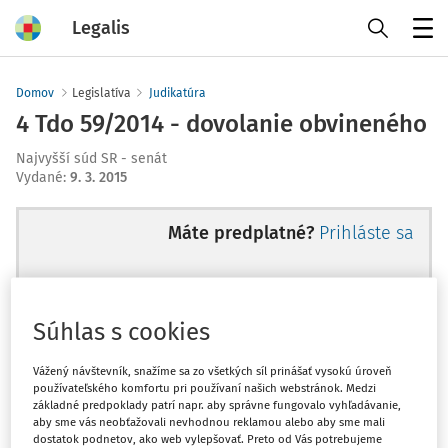
Legalis
Menu
Domov
Legislatíva
Judikatúra
4 Tdo 59/2014 - dovolanie obvineného
Najvyšší súd SR - senát
Vydané
:
9. 3. 2015
Máte predplatné?
Prihláste sa
Súhlas s cookies
Ups, zatiaľ ste si prečítali len
začiatok...
Vážený návštevník, snažíme sa zo všetkých síl prinášať vysokú úroveň
používateľského komfortu pri používaní našich webstránok. Medzi
základné predpoklady patrí napr. aby správne fungovalo vyhľadávanie,
aby sme vás neobťažovali nevhodnou reklamou alebo aby sme mali
Celý odborný obsah z tejto oblasti je
dostatok podnetov, ako web vylepšovať. Preto od Vás potrebujeme