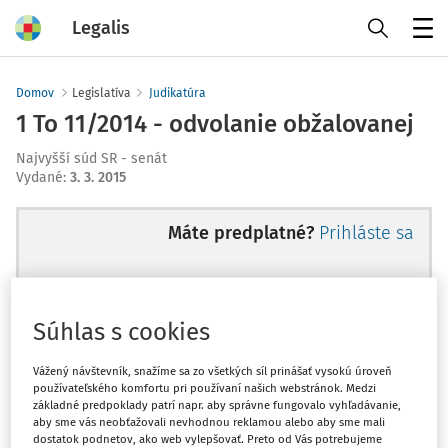
Legalis
Menu
Domov
Legislatíva
Judikatúra
1 To 11/2014 - odvolanie obžalovanej
Najvyšší súd SR - senát
Vydané
:
3. 3. 2015
Máte predplatné?
Prihláste sa
Súhlas s cookies
Ups, zatiaľ ste si prečítali len
začiatok...
Vážený návštevník, snažíme sa zo všetkých síl prinášať vysokú úroveň
používateľského komfortu pri používaní našich webstránok. Medzi
základné predpoklady patrí napr. aby správne fungovalo vyhľadávanie,
aby sme vás neobťažovali nevhodnou reklamou alebo aby sme mali
Celý odborný obsah z tejto oblasti je
dostatok podnetov, ako web vylepšovať. Preto od Vás potrebujeme