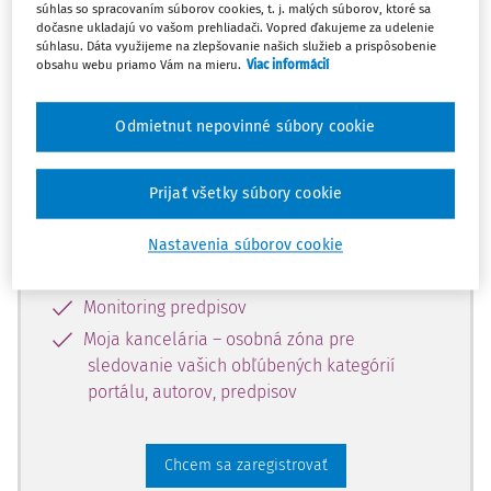
súhlas so spracovaním súborov cookies, t. j. malých súborov, ktoré sa
dostupný predplatiteľom portálu.
dočasne ukladajú vo vašom prehliadači. Vopred ďakujeme za udelenie
súhlasu. Dáta využijeme na zlepšovanie našich služieb a prispôsobenie
obsahu webu priamo Vám na mieru.
Viac informácií
Odomknite si prístup k odbornému
obsahu a získajte prístup na 10 dní
Odmietnut nepovinné súbory cookie
zdarma, stačí sa len zaregistrovať.
Prijať všetky súbory cookie
Vďaka registrácii získate prístup aj k
vybranému obsahu:
Nastavenia súborov cookie
Odborné články z časopisov
Monitoring predpisov
Moja kancelária – osobná zóna pre
sledovanie vašich obľúbených kategórií
portálu, autorov, predpisov
Chcem sa zaregistrovať