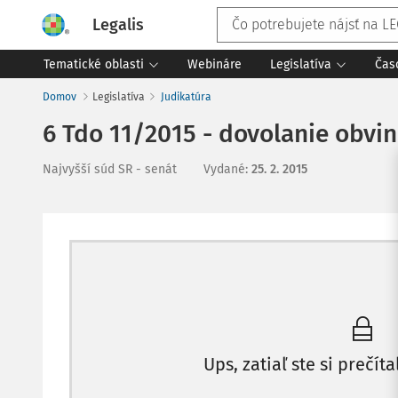
Legalis
Tematické oblasti
Webináre
Legislatíva
Čas
Domov
Legislatíva
Judikatúra
6 Tdo 11/2015 - dovolanie obvi
Najvyšší súd SR - senát
Vydané
:
25. 2. 2015
Ups, zatiaľ ste si prečíta