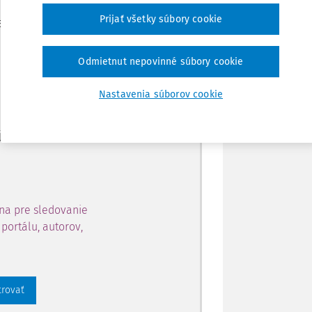
Zdieľať
Prijať všetky súbory cookie
je dostupný predplatiteľom
Poznámka
Odmietnut nepovinné súbory cookie
ahu a získajte prístup na 10
Nastavenia súborov cookie
 zaregistrovať.
 aj k vybranému obsahu:
na pre sledovanie
portálu, autorov,
trovať