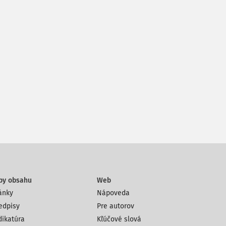
py obsahu
Web
ánky
Nápoveda
edpisy
Pre autorov
dikatúra
Kľúčové slová