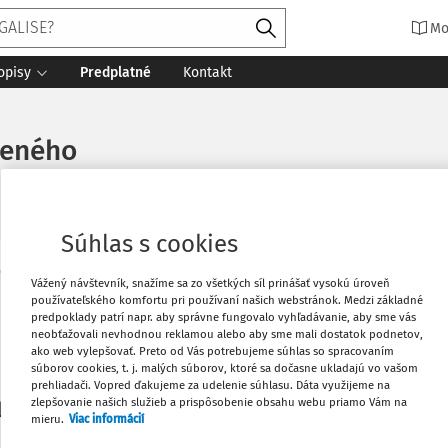
Mo
opisy
Predplatné
Kontakt
neného
Súhlas s cookies
Vytlačiť
Vážený návštevník, snažíme sa zo všetkých síl prinášať vysokú úroveň
Máte predplatné?
Prihláste sa
používateľského komfortu pri používaní našich webstránok. Medzi základné
predpoklady patrí napr. aby správne fungovalo vyhľadávanie, aby sme vás
neobťažovali nevhodnou reklamou alebo aby sme mali dostatok podnetov,
Obľúbené
ako web vylepšovať. Preto od Vás potrebujeme súhlas so spracovaním
súborov cookies, t. j. malých súborov, ktoré sa dočasne ukladajú vo vašom
prehliadači. Vopred ďakujeme za udelenie súhlasu. Dáta využijeme na
Stiahnuť
zlepšovanie našich služieb a prispôsobenie obsahu webu priamo Vám na
li len začiatok...
mieru.
Viac informácií