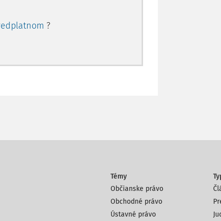
redplatnom
?
Témy
Ty
Občianske právo
Čl
Obchodné právo
Pr
Ústavné právo
Ju