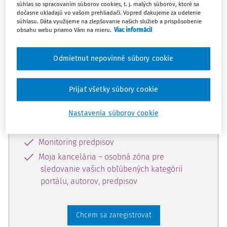
súhlas so spracovaním súborov cookies, t. j. malých súborov, ktoré sa
dostupný predplatiteľom portálu.
dočasne ukladajú vo vašom prehliadači. Vopred ďakujeme za udelenie
súhlasu. Dáta využijeme na zlepšovanie našich služieb a prispôsobenie
obsahu webu priamo Vám na mieru.
Viac informácií
Odomknite si prístup k odbornému
obsahu a získajte prístup na 10 dní
Odmietnut nepovinné súbory cookie
zdarma, stačí sa len zaregistrovať.
Prijať všetky súbory cookie
Vďaka registrácii získate prístup aj k
vybranému obsahu:
Nastavenia súborov cookie
Odborné články z časopisov
Monitoring predpisov
Moja kancelária – osobná zóna pre
sledovanie vašich obľúbených kategórií
portálu, autorov, predpisov
Chcem sa zaregistrovať