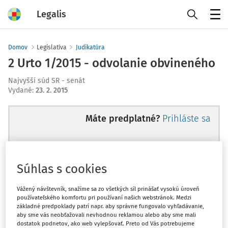
Legalis
Menu
Domov
Legislatíva
Judikatúra
2 Urto 1/2015 - odvolanie obvineného
Najvyšší súd SR - senát
Vydané
:
23. 2. 2015
Máte predplatné?
Prihláste sa
Súhlas s cookies
Ups, zatiaľ ste si prečítali len
začiatok...
Vážený návštevník, snažíme sa zo všetkých síl prinášať vysokú úroveň
používateľského komfortu pri používaní našich webstránok. Medzi
základné predpoklady patrí napr. aby správne fungovalo vyhľadávanie,
aby sme vás neobťažovali nevhodnou reklamou alebo aby sme mali
Celý odborný obsah z tejto oblasti je
dostatok podnetov, ako web vylepšovať. Preto od Vás potrebujeme