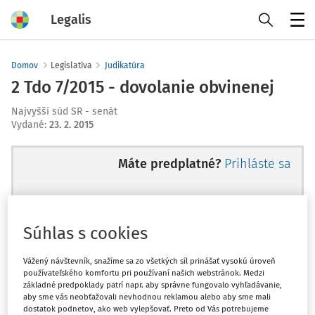
Legalis
Menu
Domov
Legislatíva
Judikatúra
2 Tdo 7/2015 - dovolanie obvinenej
Najvyšší súd SR - senát
Vydané
:
23. 2. 2015
Máte predplatné?
Prihláste sa
Súhlas s cookies
Ups, zatiaľ ste si prečítali len
začiatok...
Vážený návštevník, snažíme sa zo všetkých síl prinášať vysokú úroveň
používateľského komfortu pri používaní našich webstránok. Medzi
základné predpoklady patrí napr. aby správne fungovalo vyhľadávanie,
aby sme vás neobťažovali nevhodnou reklamou alebo aby sme mali
Celý odborný obsah z tejto oblasti je
dostatok podnetov, ako web vylepšovať. Preto od Vás potrebujeme