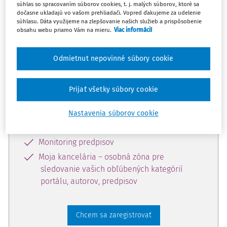
súhlas so spracovaním súborov cookies, t. j. malých súborov, ktoré sa
dostupný predplatiteľom portálu.
dočasne ukladajú vo vašom prehliadači. Vopred ďakujeme za udelenie
súhlasu. Dáta využijeme na zlepšovanie našich služieb a prispôsobenie
obsahu webu priamo Vám na mieru.
Viac informácií
Odomknite si prístup k odbornému
obsahu a získajte prístup na 10 dní
Odmietnut nepovinné súbory cookie
zdarma, stačí sa len zaregistrovať.
Prijať všetky súbory cookie
Vďaka registrácii získate prístup aj k
vybranému obsahu:
Nastavenia súborov cookie
Odborné články z časopisov
Monitoring predpisov
Moja kancelária – osobná zóna pre
sledovanie vašich obľúbených kategórií
portálu, autorov, predpisov
Chcem sa zaregistrovať