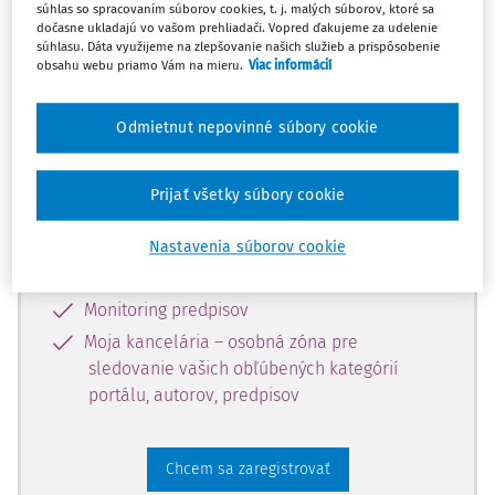
súhlas so spracovaním súborov cookies, t. j. malých súborov, ktoré sa
dostupný predplatiteľom portálu.
dočasne ukladajú vo vašom prehliadači. Vopred ďakujeme za udelenie
súhlasu. Dáta využijeme na zlepšovanie našich služieb a prispôsobenie
obsahu webu priamo Vám na mieru.
Viac informácií
Odomknite si prístup k odbornému
obsahu a získajte prístup na 10 dní
Odmietnut nepovinné súbory cookie
zdarma, stačí sa len zaregistrovať.
Prijať všetky súbory cookie
Vďaka registrácii získate prístup aj k
vybranému obsahu:
Nastavenia súborov cookie
Odborné články z časopisov
Monitoring predpisov
Moja kancelária – osobná zóna pre
sledovanie vašich obľúbených kategórií
portálu, autorov, predpisov
Chcem sa zaregistrovať