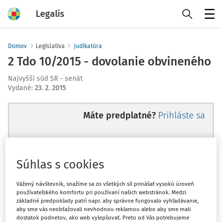
Legalis
Menu
Domov
Legislatíva
Judikatúra
2 Tdo 10/2015 - dovolanie obvineného
Najvyšší súd SR - senát
Vydané
:
23. 2. 2015
Máte predplatné?
Prihláste sa
Súhlas s cookies
Ups, zatiaľ ste si prečítali len
začiatok...
Vážený návštevník, snažíme sa zo všetkých síl prinášať vysokú úroveň
používateľského komfortu pri používaní našich webstránok. Medzi
základné predpoklady patrí napr. aby správne fungovalo vyhľadávanie,
aby sme vás neobťažovali nevhodnou reklamou alebo aby sme mali
Celý odborný obsah z tejto oblasti je
dostatok podnetov, ako web vylepšovať. Preto od Vás potrebujeme