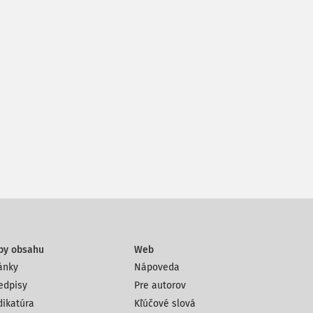
py obsahu
Web
ánky
Nápoveda
edpisy
Pre autorov
dikatúra
Kľúčové slová