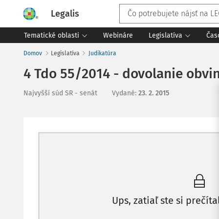
Legalis
Tematické oblasti
Webináre
Legislatíva
Čas
Domov
Legislatíva
Judikatúra
4 Tdo 55/2014 - dovolanie obv
Najvyšší súd SR - senát
Vydané
:
23. 2. 2015
Ups, zatiaľ ste si prečíta