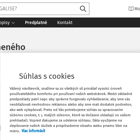
Mo
opisy
Predplatné
Kontakt
ineného
Súhlas s cookies
Vytlačiť
Vážený návštevník, snažíme sa zo všetkých síl prinášať vysokú úroveň
Máte predplatné?
Prihláste sa
používateľského komfortu pri používaní našich webstránok. Medzi základné
predpoklady patrí napr. aby správne fungovalo vyhľadávanie, aby sme vás
neobťažovali nevhodnou reklamou alebo aby sme mali dostatok podnetov,
Obľúbené
ako web vylepšovať. Preto od Vás potrebujeme súhlas so spracovaním
súborov cookies, t. j. malých súborov, ktoré sa dočasne ukladajú vo vašom
prehliadači. Vopred ďakujeme za udelenie súhlasu. Dáta využijeme na
Stiahnuť
zlepšovanie našich služieb a prispôsobenie obsahu webu priamo Vám na
li len začiatok...
mieru.
Viac informácií