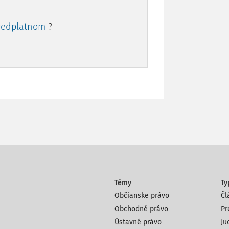
redplatnom
?
Témy
Ty
Občianske právo
Čl
Obchodné právo
Pr
Ústavné právo
Ju