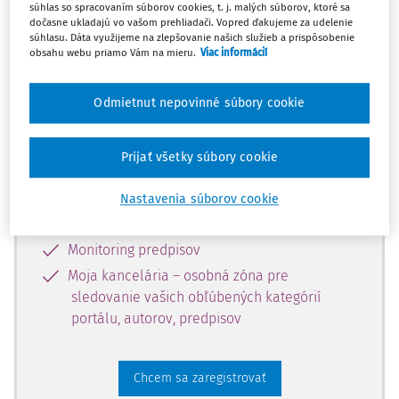
súhlas so spracovaním súborov cookies, t. j. malých súborov, ktoré sa
dostupný predplatiteľom portálu.
dočasne ukladajú vo vašom prehliadači. Vopred ďakujeme za udelenie
súhlasu. Dáta využijeme na zlepšovanie našich služieb a prispôsobenie
obsahu webu priamo Vám na mieru.
Viac informácií
Odomknite si prístup k odbornému
obsahu a získajte prístup na 10 dní
Odmietnut nepovinné súbory cookie
zdarma, stačí sa len zaregistrovať.
Prijať všetky súbory cookie
Vďaka registrácii získate prístup aj k
vybranému obsahu:
Nastavenia súborov cookie
Odborné články z časopisov
Monitoring predpisov
Moja kancelária – osobná zóna pre
sledovanie vašich obľúbených kategórií
portálu, autorov, predpisov
Chcem sa zaregistrovať