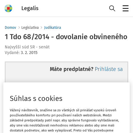
Legalis
Menu
Domov
Legislatíva
Judikatúra
1 Tdo 68/2014 - dovolanie obvineného
Najvyšší súd SR - senát
Vydané
:
3. 2. 2015
Máte predplatné?
Prihláste sa
Súhlas s cookies
Ups, zatiaľ ste si prečítali len
začiatok...
Vážený návštevník, snažíme sa zo všetkých síl prinášať vysokú úroveň
používateľského komfortu pri používaní našich webstránok. Medzi
základné predpoklady patrí napr. aby správne fungovalo vyhľadávanie,
aby sme vás neobťažovali nevhodnou reklamou alebo aby sme mali
Celý odborný obsah z tejto oblasti je
dostatok podnetov, ako web vylepšovať. Preto od Vás potrebujeme