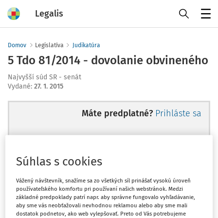
Legalis
Menu
Domov
Legislatíva
Judikatúra
5 Tdo 81/2014 - dovolanie obvineného
Najvyšší súd SR - senát
Vydané
:
27. 1. 2015
Máte predplatné?
Prihláste sa
Súhlas s cookies
Ups, zatiaľ ste si prečítali len
začiatok...
Vážený návštevník, snažíme sa zo všetkých síl prinášať vysokú úroveň
používateľského komfortu pri používaní našich webstránok. Medzi
základné predpoklady patrí napr. aby správne fungovalo vyhľadávanie,
aby sme vás neobťažovali nevhodnou reklamou alebo aby sme mali
Celý odborný obsah z tejto oblasti je
dostatok podnetov, ako web vylepšovať. Preto od Vás potrebujeme