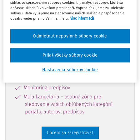
súhlas so spracovaním súborov cookies, t. j. malých súborov, ktoré sa
dostupný predplatiteľom portálu.
dočasne ukladajú vo vašom prehliadači. Vopred ďakujeme za udelenie
súhlasu. Dáta využijeme na zlepšovanie našich služieb a prispôsobenie
obsahu webu priamo Vám na mieru.
Viac informácií
Odomknite si prístup k odbornému
obsahu a získajte prístup na 10 dní
Odmietnut nepovinné súbory cookie
zdarma, stačí sa len zaregistrovať.
Prijať všetky súbory cookie
Vďaka registrácii získate prístup aj k
vybranému obsahu:
Nastavenia súborov cookie
Odborné články z časopisov
Monitoring predpisov
Moja kancelária – osobná zóna pre
sledovanie vašich obľúbených kategórií
portálu, autorov, predpisov
Chcem sa zaregistrovať