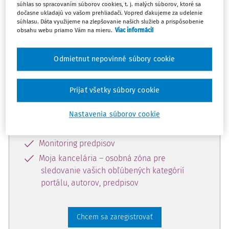
súhlas so spracovaním súborov cookies, t. j. malých súborov, ktoré sa
dostupný predplatiteľom portálu.
dočasne ukladajú vo vašom prehliadači. Vopred ďakujeme za udelenie
súhlasu. Dáta využijeme na zlepšovanie našich služieb a prispôsobenie
obsahu webu priamo Vám na mieru.
Viac informácií
Odomknite si prístup k odbornému
obsahu a získajte prístup na 10 dní
Odmietnut nepovinné súbory cookie
zdarma, stačí sa len zaregistrovať.
Prijať všetky súbory cookie
Vďaka registrácii získate prístup aj k
vybranému obsahu:
Nastavenia súborov cookie
Odborné články z časopisov
Monitoring predpisov
Moja kancelária – osobná zóna pre
sledovanie vašich obľúbených kategórií
portálu, autorov, predpisov
Chcem sa zaregistrovať