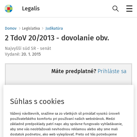
Legalis
Menu
Domov
Legislatíva
Judikatúra
2 TdoV 20/2013 - dovolanie obv.
Najvyšší súd SR - senát
Vydané
:
20. 1. 2015
Máte predplatné?
Prihláste sa
Súhlas s cookies
Ups, zatiaľ ste si prečítali len
začiatok...
Vážený návštevník, snažíme sa zo všetkých síl prinášať vysokú úroveň
používateľského komfortu pri používaní našich webstránok. Medzi
základné predpoklady patrí napr. aby správne fungovalo vyhľadávanie,
aby sme vás neobťažovali nevhodnou reklamou alebo aby sme mali
Celý odborný obsah z tejto oblasti je
dostatok podnetov, ako web vylepšovať. Preto od Vás potrebujeme