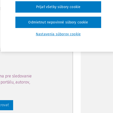
Zdieľať
Prijať všetky súbory cookie
je dostupný predplatiteľom
Poznámka
Odmietnut nepovinné súbory cookie
ahu a získajte prístup na 10
Nastavenia súborov cookie
 zaregistrovať.
 aj k vybranému obsahu:
na pre sledovanie
portálu, autorov,
trovať