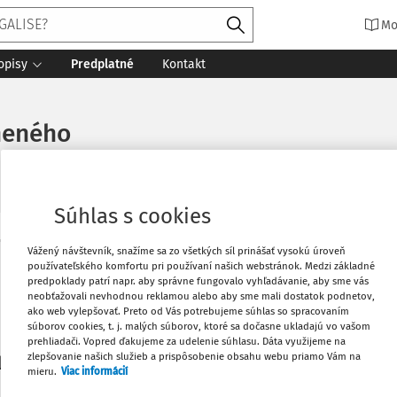
Mo
opisy
Predplatné
Kontakt
neného
Súhlas s cookies
Vytlačiť
Vážený návštevník, snažíme sa zo všetkých síl prinášať vysokú úroveň
Máte predplatné?
Prihláste sa
používateľského komfortu pri používaní našich webstránok. Medzi základné
predpoklady patrí napr. aby správne fungovalo vyhľadávanie, aby sme vás
neobťažovali nevhodnou reklamou alebo aby sme mali dostatok podnetov,
Obľúbené
ako web vylepšovať. Preto od Vás potrebujeme súhlas so spracovaním
súborov cookies, t. j. malých súborov, ktoré sa dočasne ukladajú vo vašom
prehliadači. Vopred ďakujeme za udelenie súhlasu. Dáta využijeme na
Stiahnuť
zlepšovanie našich služieb a prispôsobenie obsahu webu priamo Vám na
li len začiatok...
mieru.
Viac informácií