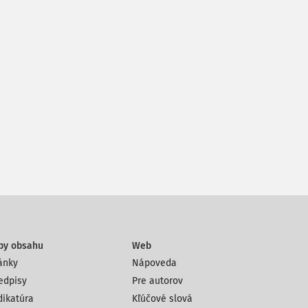
py obsahu
Web
ánky
Nápoveda
edpisy
Pre autorov
dikatúra
Kľúčové slová