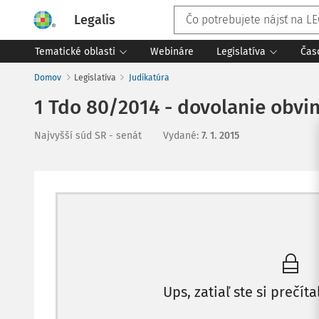
Legalis
Tematické oblasti
Webináre
Legislatíva
Čas
Domov
Legislatíva
Judikatúra
1 Tdo 80/2014 - dovolanie obvi
Najvyšší súd SR - senát
Vydané
:
7. 1. 2015
Ups, zatiaľ ste si prečíta