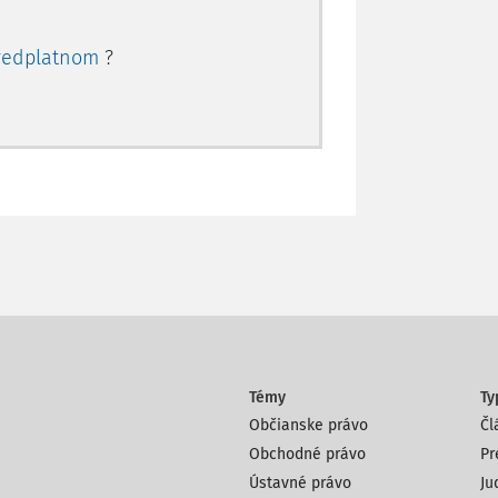
redplatnom
?
Témy
Ty
Občianske právo
Čl
Obchodné právo
Pr
Ústavné právo
Ju