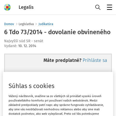
Legalis
Menu
Domov
Legislatíva
Judikatúra
6 Tdo 73/2014 - dovolanie obvineného
Najvyšší súd SR - senát
Vydané
:
10. 12. 2014
Máte predplatné?
Prihláste sa
Súhlas s cookies
Ups, zatiaľ ste si prečítali len
začiatok...
Vážený návštevník, snažíme sa zo všetkých síl prinášať vysokú úroveň
používateľského komfortu pri používaní našich webstránok. Medzi
základné predpoklady patrí napr. aby správne fungovalo vyhľadávanie,
aby sme vás neobťažovali nevhodnou reklamou alebo aby sme mali
Celý odborný obsah z tejto oblasti je
dostatok podnetov, ako web vylepšovať. Preto od Vás potrebujeme