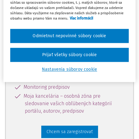
súhlas so spracovaním súborov cookies, t. j. malých súborov, ktoré sa
dostupný predplatiteľom portálu.
dočasne ukladajú vo vašom prehliadači. Vopred ďakujeme za udelenie
súhlasu. Dáta využijeme na zlepšovanie našich služieb a prispôsobenie
obsahu webu priamo Vám na mieru.
Viac informácií
Odomknite si prístup k odbornému
obsahu a získajte prístup na 10 dní
Odmietnut nepovinné súbory cookie
zdarma, stačí sa len zaregistrovať.
Prijať všetky súbory cookie
Vďaka registrácii získate prístup aj k
vybranému obsahu:
Nastavenia súborov cookie
Odborné články z časopisov
Monitoring predpisov
Moja kancelária – osobná zóna pre
sledovanie vašich obľúbených kategórií
portálu, autorov, predpisov
Chcem sa zaregistrovať