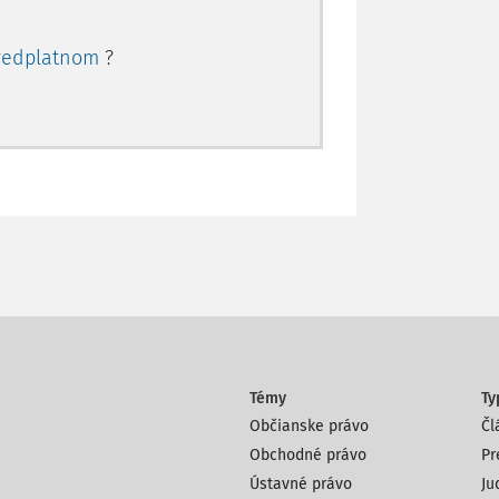
redplatnom
?
Témy
Ty
Občianske právo
Čl
Obchodné právo
Pr
Ústavné právo
Ju