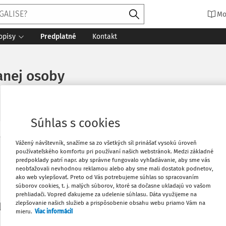
Mo
opisy
Predplatné
Kontakt
anej osoby
Súhlas s cookies
Vytlačiť
Vážený návštevník, snažíme sa zo všetkých síl prinášať vysokú úroveň
Máte predplatné?
Prihláste sa
používateľského komfortu pri používaní našich webstránok. Medzi základné
predpoklady patrí napr. aby správne fungovalo vyhľadávanie, aby sme vás
neobťažovali nevhodnou reklamou alebo aby sme mali dostatok podnetov,
Obľúbené
ako web vylepšovať. Preto od Vás potrebujeme súhlas so spracovaním
súborov cookies, t. j. malých súborov, ktoré sa dočasne ukladajú vo vašom
prehliadači. Vopred ďakujeme za udelenie súhlasu. Dáta využijeme na
Stiahnuť
zlepšovanie našich služieb a prispôsobenie obsahu webu priamo Vám na
li len začiatok...
mieru.
Viac informácií