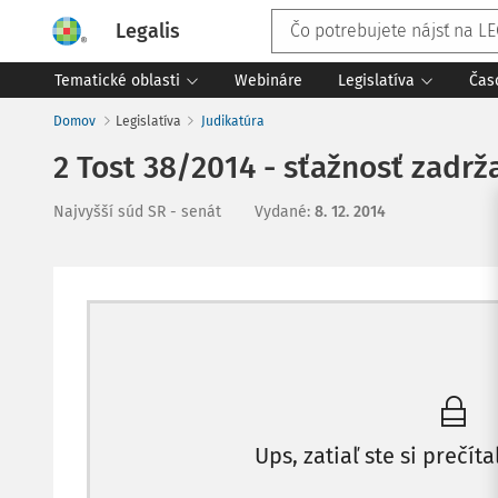
Legalis
Tematické oblasti
Webináre
Legislatíva
Čas
Domov
Legislatíva
Judikatúra
2 Tost 38/2014 - sťažnosť zadrž
Najvyšší súd SR - senát
Vydané
:
8. 12. 2014
Ups, zatiaľ ste si prečíta