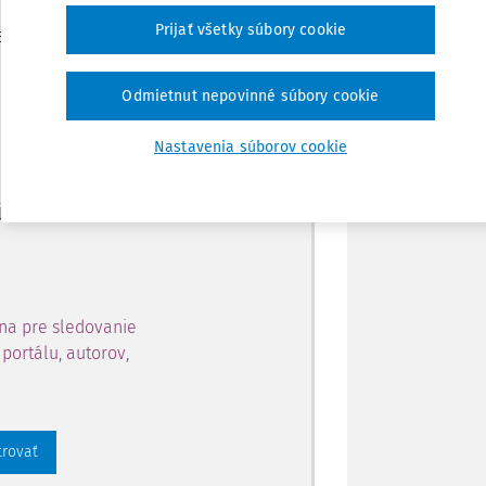
Zdieľať
Prijať všetky súbory cookie
je dostupný predplatiteľom
Poznámka
Odmietnut nepovinné súbory cookie
ahu a získajte prístup na 10
Nastavenia súborov cookie
 zaregistrovať.
 aj k vybranému obsahu:
na pre sledovanie
portálu, autorov,
trovať