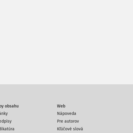
py obsahu
Web
ánky
Nápoveda
edpisy
Pre autorov
dikatúra
Kľúčové slová