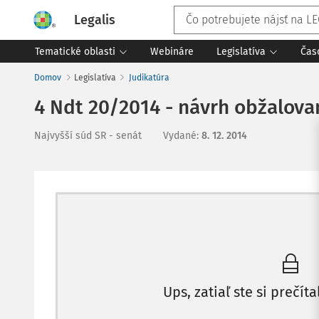
Legalis
Tematické oblasti
Webináre
Legislatíva
Čas
Domov
Legislatíva
Judikatúra
4 Ndt 20/2014 - návrh obžalova
Najvyšší súd SR - senát
Vydané
:
8. 12. 2014
Ups, zatiaľ ste si prečíta