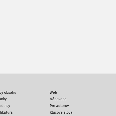
py obsahu
Web
ánky
Nápoveda
edpisy
Pre autorov
dikatúra
Kľúčové slová