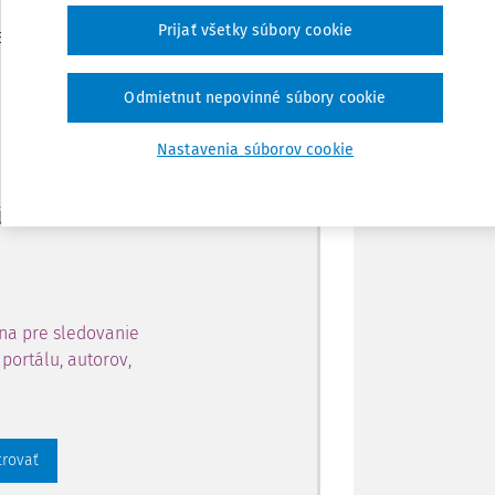
Zdieľať
Prijať všetky súbory cookie
je dostupný predplatiteľom
Poznámka
Odmietnut nepovinné súbory cookie
ahu a získajte prístup na 10
Nastavenia súborov cookie
 zaregistrovať.
 aj k vybranému obsahu:
na pre sledovanie
portálu, autorov,
trovať