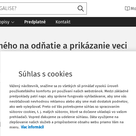
Mo
opisy
Predplatné
Kontakt
ného na odňatie a prikázanie veci
Súhlas s cookies
Vytlačiť
Vážený návštevník, snažíme sa zo všetkých síl prinášať vysokú úroveň
Máte predplatné?
Prihláste sa
používateľského komfortu pri používaní našich webstránok. Medzi základné
predpoklady patrí napr. aby správne fungovalo vyhľadávanie, aby sme vás
neobťažovali nevhodnou reklamou alebo aby sme mali dostatok podnetov,
Obľúbené
ako web vylepšovať. Preto od Vás potrebujeme súhlas so spracovaním
súborov cookies, t. j. malých súborov, ktoré sa dočasne ukladajú vo vašom
prehliadači. Vopred ďakujeme za udelenie súhlasu. Dáta využijeme na
Stiahnuť
zlepšovanie našich služieb a prispôsobenie obsahu webu priamo Vám na
li len začiatok...
mieru.
Viac informácií