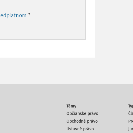
redplatnom
?
Témy
Ty
Občianske právo
Čl
Obchodné právo
Pr
Ústavné právo
Ju