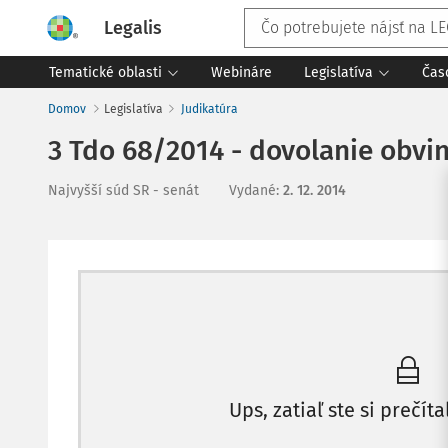
Legalis
Tematické oblasti
Webináre
Legislatíva
Čas
Domov
Legislatíva
Judikatúra
3 Tdo 68/2014 - dovolanie obvi
Najvyšší súd SR - senát
Vydané
:
2. 12. 2014
Ups, zatiaľ ste si prečíta