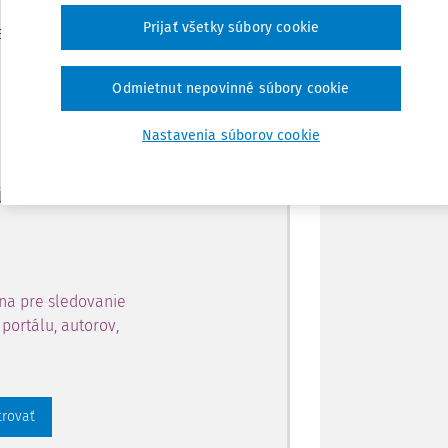
Zdieľať
Prijať všetky súbory cookie
je dostupný predplatiteľom
Poznámka
Odmietnut nepovinné súbory cookie
ahu a získajte prístup na 10
Nastavenia súborov cookie
 zaregistrovať.
 aj k vybranému obsahu:
na pre sledovanie
portálu, autorov,
trovať