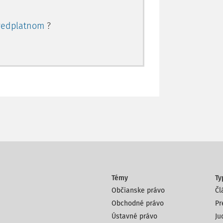
redplatnom
?
Témy
Ty
Občianske právo
Čl
Obchodné právo
Pr
Ústavné právo
Ju