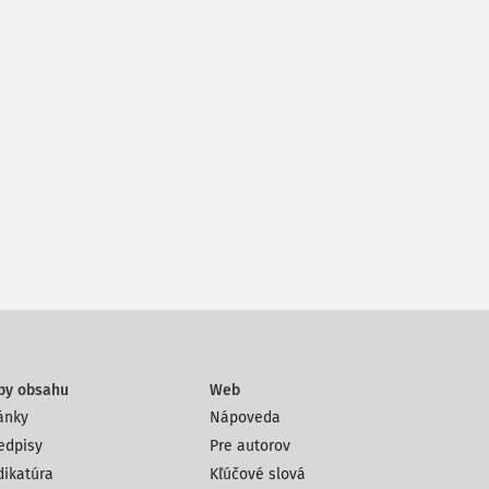
py obsahu
Web
ánky
Nápoveda
edpisy
Pre autorov
dikatúra
Kľúčové slová