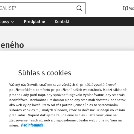
Mo
opisy
Predplatné
Kontakt
neného
Súhlas s cookies
Vytlačiť
Vážený návštevník, snažíme sa zo všetkých síl prinášať vysokú úroveň
Máte predplatné?
Prihláste sa
používateľského komfortu pri používaní našich webstránok. Medzi základné
predpoklady patrí napr. aby správne fungovalo vyhľadávanie, aby sme vás
neobťažovali nevhodnou reklamou alebo aby sme mali dostatok podnetov,
Obľúbené
ako web vylepšovať. Preto od Vás potrebujeme súhlas so spracovaním
súborov cookies, t. j. malých súborov, ktoré sa dočasne ukladajú vo vašom
prehliadači. Vopred ďakujeme za udelenie súhlasu. Dáta využijeme na
Stiahnuť
zlepšovanie našich služieb a prispôsobenie obsahu webu priamo Vám na
li len začiatok...
mieru.
Viac informácií