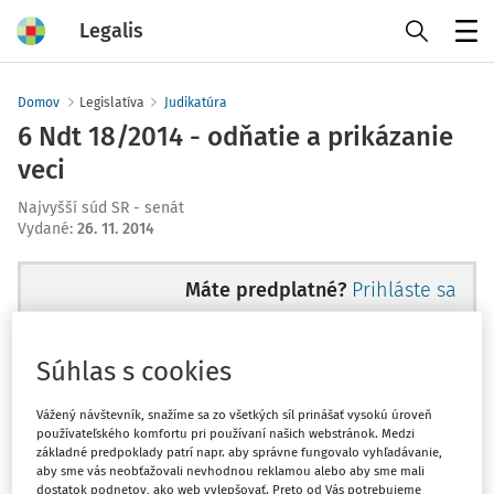
Legalis
Menu
Domov
Legislatíva
Judikatúra
6 Ndt 18/2014 - odňatie a prikázanie
veci
Najvyšší súd SR - senát
Vydané
:
26. 11. 2014
Máte predplatné?
Prihláste sa
Súhlas s cookies
Ups, zatiaľ ste si prečítali len
Vážený návštevník, snažíme sa zo všetkých síl prinášať vysokú úroveň
používateľského komfortu pri používaní našich webstránok. Medzi
začiatok...
základné predpoklady patrí napr. aby správne fungovalo vyhľadávanie,
aby sme vás neobťažovali nevhodnou reklamou alebo aby sme mali
dostatok podnetov, ako web vylepšovať. Preto od Vás potrebujeme