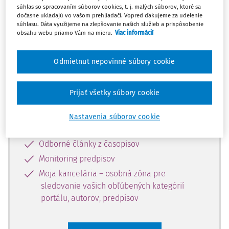
súhlas so spracovaním súborov cookies, t. j. malých súborov, ktoré sa
Celý odborný obsah z tejto oblasti je
dočasne ukladajú vo vašom prehliadači. Vopred ďakujeme za udelenie
súhlasu. Dáta využijeme na zlepšovanie našich služieb a prispôsobenie
dostupný predplatiteľom portálu.
obsahu webu priamo Vám na mieru.
Viac informácií
Odomknite si prístup k odbornému
Odmietnut nepovinné súbory cookie
obsahu a získajte prístup na 10 dní
zdarma, stačí sa len zaregistrovať.
Prijať všetky súbory cookie
Vďaka registrácii získate prístup aj k
Nastavenia súborov cookie
vybranému obsahu:
Odborné články z časopisov
Monitoring predpisov
Moja kancelária – osobná zóna pre
sledovanie vašich obľúbených kategórií
portálu, autorov, predpisov