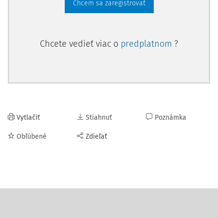
Chcem sa zaregistrovať
Chcete vedieť viac o
predplatnom
?
Vytlačiť
Stiahnuť
Poznámka
Obľúbené
Zdieľať