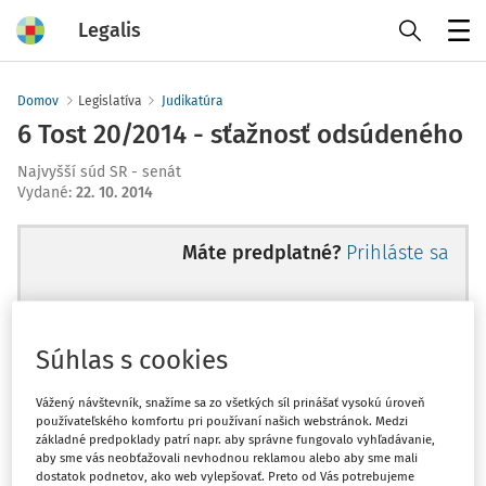
Legalis
Menu
Domov
Legislatíva
Judikatúra
6 Tost 20/2014 - sťažnosť odsúdeného
Najvyšší súd SR - senát
Vydané
:
22. 10. 2014
Máte predplatné?
Prihláste sa
Súhlas s cookies
Ups, zatiaľ ste si prečítali len
začiatok...
Vážený návštevník, snažíme sa zo všetkých síl prinášať vysokú úroveň
používateľského komfortu pri používaní našich webstránok. Medzi
základné predpoklady patrí napr. aby správne fungovalo vyhľadávanie,
aby sme vás neobťažovali nevhodnou reklamou alebo aby sme mali
Celý odborný obsah z tejto oblasti je
dostatok podnetov, ako web vylepšovať. Preto od Vás potrebujeme