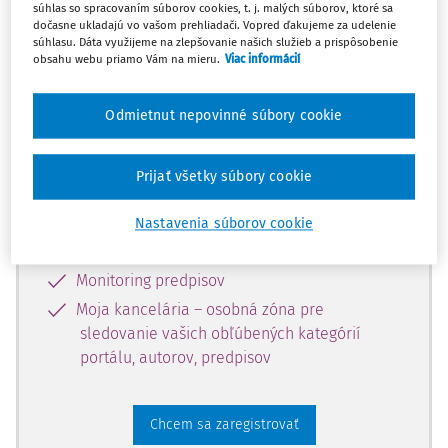
súhlas so spracovaním súborov cookies, t. j. malých súborov, ktoré sa
dostupný predplatiteľom portálu.
dočasne ukladajú vo vašom prehliadači. Vopred ďakujeme za udelenie
súhlasu. Dáta využijeme na zlepšovanie našich služieb a prispôsobenie
obsahu webu priamo Vám na mieru.
Viac informácií
Odomknite si prístup k odbornému
obsahu a získajte prístup na 10 dní
Odmietnut nepovinné súbory cookie
zdarma, stačí sa len zaregistrovať.
Prijať všetky súbory cookie
Vďaka registrácii získate prístup aj k
vybranému obsahu:
Nastavenia súborov cookie
Odborné články z časopisov
Monitoring predpisov
Moja kancelária – osobná zóna pre
sledovanie vašich obľúbených kategórií
portálu, autorov, predpisov
Chcem sa zaregistrovať