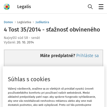
Legalis
Menu
Domov
Legislatíva
Judikatúra
4 Tost 35/2014 - sťažnosť obvineného
Najvyšší súd SR - senát
Vydané
:
20. 10. 2014
Máte predplatné?
Prihláste sa
Súhlas s cookies
Ups, zatiaľ ste si prečítali len
začiatok...
Vážený návštevník, snažíme sa zo všetkých síl prinášať vysokú úroveň
používateľského komfortu pri používaní našich webstránok. Medzi
základné predpoklady patrí napr. aby správne fungovalo vyhľadávanie,
aby sme vás neobťažovali nevhodnou reklamou alebo aby sme mali
Celý odborný obsah z tejto oblasti je
dostatok podnetov, ako web vylepšovať. Preto od Vás potrebujeme