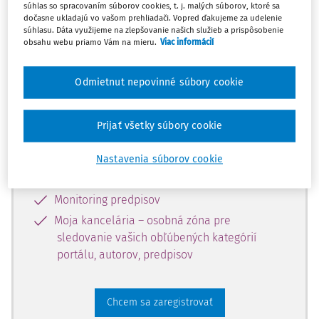
súhlas so spracovaním súborov cookies, t. j. malých súborov, ktoré sa
dostupný predplatiteľom portálu.
dočasne ukladajú vo vašom prehliadači. Vopred ďakujeme za udelenie
súhlasu. Dáta využijeme na zlepšovanie našich služieb a prispôsobenie
obsahu webu priamo Vám na mieru.
Viac informácií
Odomknite si prístup k odbornému
obsahu a získajte prístup na 10 dní
Odmietnut nepovinné súbory cookie
zdarma, stačí sa len zaregistrovať.
Prijať všetky súbory cookie
Vďaka registrácii získate prístup aj k
vybranému obsahu:
Nastavenia súborov cookie
Odborné články z časopisov
Monitoring predpisov
Moja kancelária – osobná zóna pre
sledovanie vašich obľúbených kategórií
portálu, autorov, predpisov
Chcem sa zaregistrovať