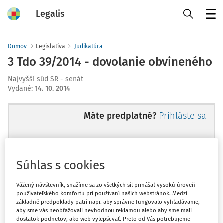
Legalis
Menu
Domov
Legislatíva
Judikatúra
3 Tdo 39/2014 - dovolanie obvineného
Najvyšší súd SR - senát
Vydané
:
14. 10. 2014
Máte predplatné?
Prihláste sa
Súhlas s cookies
Ups, zatiaľ ste si prečítali len
začiatok...
Vážený návštevník, snažíme sa zo všetkých síl prinášať vysokú úroveň
používateľského komfortu pri používaní našich webstránok. Medzi
základné predpoklady patrí napr. aby správne fungovalo vyhľadávanie,
aby sme vás neobťažovali nevhodnou reklamou alebo aby sme mali
Celý odborný obsah z tejto oblasti je
dostatok podnetov, ako web vylepšovať. Preto od Vás potrebujeme