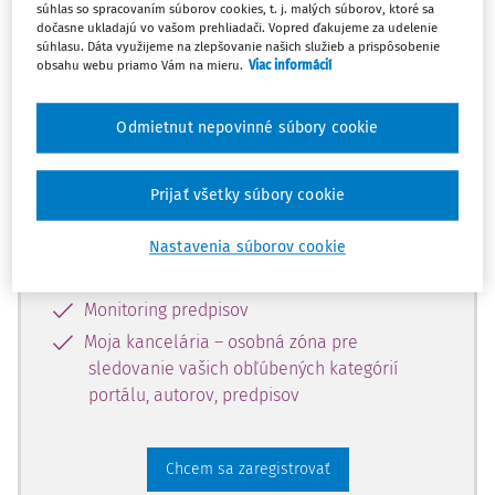
súhlas so spracovaním súborov cookies, t. j. malých súborov, ktoré sa
dostupný predplatiteľom portálu.
dočasne ukladajú vo vašom prehliadači. Vopred ďakujeme za udelenie
súhlasu. Dáta využijeme na zlepšovanie našich služieb a prispôsobenie
obsahu webu priamo Vám na mieru.
Viac informácií
Odomknite si prístup k odbornému
obsahu a získajte prístup na 10 dní
Odmietnut nepovinné súbory cookie
zdarma, stačí sa len zaregistrovať.
Prijať všetky súbory cookie
Vďaka registrácii získate prístup aj k
vybranému obsahu:
Nastavenia súborov cookie
Odborné články z časopisov
Monitoring predpisov
Moja kancelária – osobná zóna pre
sledovanie vašich obľúbených kategórií
portálu, autorov, predpisov
Chcem sa zaregistrovať