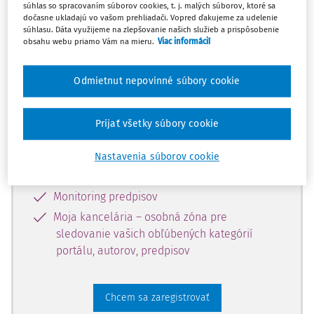
súhlas so spracovaním súborov cookies, t. j. malých súborov, ktoré sa
dostupný predplatiteľom portálu.
dočasne ukladajú vo vašom prehliadači. Vopred ďakujeme za udelenie
súhlasu. Dáta využijeme na zlepšovanie našich služieb a prispôsobenie
obsahu webu priamo Vám na mieru.
Viac informácií
Odomknite si prístup k odbornému
obsahu a získajte prístup na 10 dní
Odmietnut nepovinné súbory cookie
zdarma, stačí sa len zaregistrovať.
Prijať všetky súbory cookie
Vďaka registrácii získate prístup aj k
vybranému obsahu:
Nastavenia súborov cookie
Odborné články z časopisov
Monitoring predpisov
Moja kancelária – osobná zóna pre
sledovanie vašich obľúbených kategórií
portálu, autorov, predpisov
Chcem sa zaregistrovať