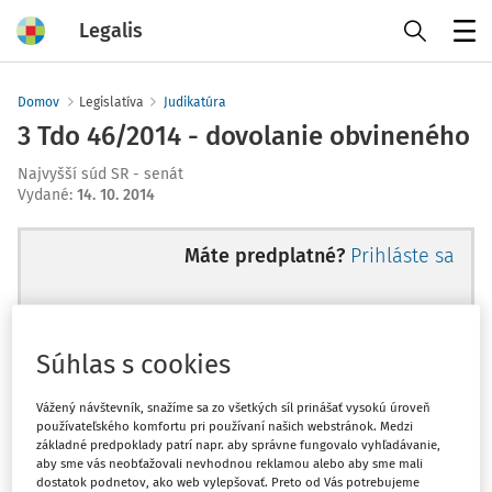
Legalis
Menu
Domov
Legislatíva
Judikatúra
3 Tdo 46/2014 - dovolanie obvineného
Najvyšší súd SR - senát
Vydané
:
14. 10. 2014
Máte predplatné?
Prihláste sa
Súhlas s cookies
Ups, zatiaľ ste si prečítali len
začiatok...
Vážený návštevník, snažíme sa zo všetkých síl prinášať vysokú úroveň
používateľského komfortu pri používaní našich webstránok. Medzi
základné predpoklady patrí napr. aby správne fungovalo vyhľadávanie,
aby sme vás neobťažovali nevhodnou reklamou alebo aby sme mali
Celý odborný obsah z tejto oblasti je
dostatok podnetov, ako web vylepšovať. Preto od Vás potrebujeme