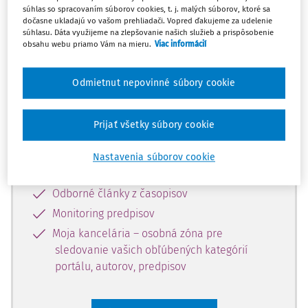
súhlas so spracovaním súborov cookies, t. j. malých súborov, ktoré sa
Celý odborný obsah z tejto oblasti je
dočasne ukladajú vo vašom prehliadači. Vopred ďakujeme za udelenie
súhlasu. Dáta využijeme na zlepšovanie našich služieb a prispôsobenie
dostupný predplatiteľom portálu.
obsahu webu priamo Vám na mieru.
Viac informácií
Odomknite si prístup k odbornému
Odmietnut nepovinné súbory cookie
obsahu a získajte prístup na 10 dní
zdarma, stačí sa len zaregistrovať.
Prijať všetky súbory cookie
Vďaka registrácii získate prístup aj k
Nastavenia súborov cookie
vybranému obsahu:
Odborné články z časopisov
Monitoring predpisov
Moja kancelária – osobná zóna pre
sledovanie vašich obľúbených kategórií
portálu, autorov, predpisov