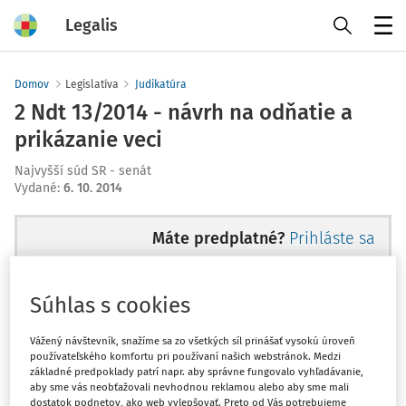
Legalis
Menu
Domov
Legislatíva
Judikatúra
2 Ndt 13/2014 - návrh na odňatie a
prikázanie veci
Najvyšší súd SR - senát
Vydané
:
6. 10. 2014
Máte predplatné?
Prihláste sa
Súhlas s cookies
Ups, zatiaľ ste si prečítali len
Vážený návštevník, snažíme sa zo všetkých síl prinášať vysokú úroveň
používateľského komfortu pri používaní našich webstránok. Medzi
začiatok...
základné predpoklady patrí napr. aby správne fungovalo vyhľadávanie,
aby sme vás neobťažovali nevhodnou reklamou alebo aby sme mali
dostatok podnetov, ako web vylepšovať. Preto od Vás potrebujeme