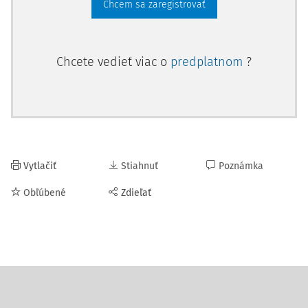
Chcem sa zaregistrovať
Chcete vedieť viac o
predplatnom
?
Vytlačiť
Stiahnuť
Poznámka
Obľúbené
Zdieľať