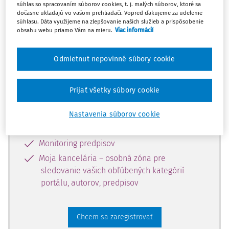
súhlas so spracovaním súborov cookies, t. j. malých súborov, ktoré sa
dostupný predplatiteľom portálu.
dočasne ukladajú vo vašom prehliadači. Vopred ďakujeme za udelenie
súhlasu. Dáta využijeme na zlepšovanie našich služieb a prispôsobenie
obsahu webu priamo Vám na mieru.
Viac informácií
Odomknite si prístup k odbornému
obsahu a získajte prístup na 10 dní
Odmietnut nepovinné súbory cookie
zdarma, stačí sa len zaregistrovať.
Prijať všetky súbory cookie
Vďaka registrácii získate prístup aj k
vybranému obsahu:
Nastavenia súborov cookie
Odborné články z časopisov
Monitoring predpisov
Moja kancelária – osobná zóna pre
sledovanie vašich obľúbených kategórií
portálu, autorov, predpisov
Chcem sa zaregistrovať