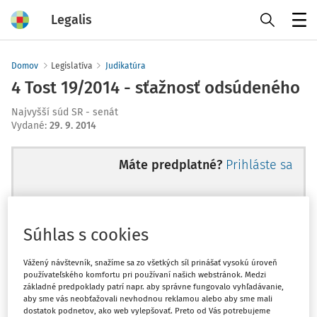
Legalis
Menu
Domov
Legislatíva
Judikatúra
4 Tost 19/2014 - sťažnosť odsúdeného
Najvyšší súd SR - senát
Vydané
:
29. 9. 2014
Máte predplatné?
Prihláste sa
Súhlas s cookies
Ups, zatiaľ ste si prečítali len
začiatok...
Vážený návštevník, snažíme sa zo všetkých síl prinášať vysokú úroveň
používateľského komfortu pri používaní našich webstránok. Medzi
základné predpoklady patrí napr. aby správne fungovalo vyhľadávanie,
aby sme vás neobťažovali nevhodnou reklamou alebo aby sme mali
Celý odborný obsah z tejto oblasti je
dostatok podnetov, ako web vylepšovať. Preto od Vás potrebujeme