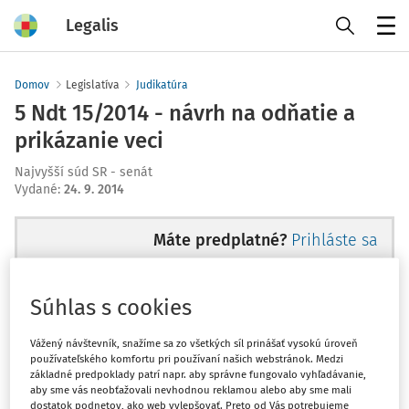
Legalis
Menu
Domov
Legislatíva
Judikatúra
5 Ndt 15/2014 - návrh na odňatie a
prikázanie veci
Najvyšší súd SR - senát
Vydané
:
24. 9. 2014
Máte predplatné?
Prihláste sa
Súhlas s cookies
Ups, zatiaľ ste si prečítali len
Vážený návštevník, snažíme sa zo všetkých síl prinášať vysokú úroveň
používateľského komfortu pri používaní našich webstránok. Medzi
začiatok...
základné predpoklady patrí napr. aby správne fungovalo vyhľadávanie,
aby sme vás neobťažovali nevhodnou reklamou alebo aby sme mali
dostatok podnetov, ako web vylepšovať. Preto od Vás potrebujeme