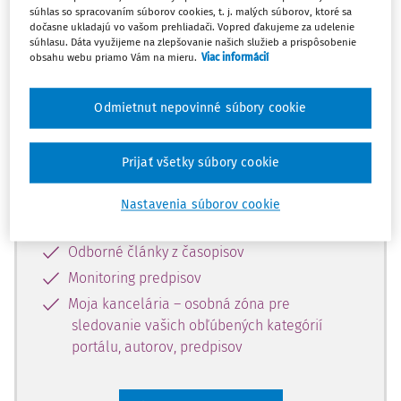
súhlas so spracovaním súborov cookies, t. j. malých súborov, ktoré sa
Celý odborný obsah z tejto oblasti je
dočasne ukladajú vo vašom prehliadači. Vopred ďakujeme za udelenie
súhlasu. Dáta využijeme na zlepšovanie našich služieb a prispôsobenie
dostupný predplatiteľom portálu.
obsahu webu priamo Vám na mieru.
Viac informácií
Odomknite si prístup k odbornému
Odmietnut nepovinné súbory cookie
obsahu a získajte prístup na 10 dní
zdarma, stačí sa len zaregistrovať.
Prijať všetky súbory cookie
Vďaka registrácii získate prístup aj k
Nastavenia súborov cookie
vybranému obsahu:
Odborné články z časopisov
Monitoring predpisov
Moja kancelária – osobná zóna pre
sledovanie vašich obľúbených kategórií
portálu, autorov, predpisov