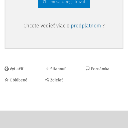
Chcem sa zaregistrovať
Chcete vedieť viac o
predplatnom
?
Vytlačiť
Stiahnuť
Poznámka
Obľúbené
Zdieľať