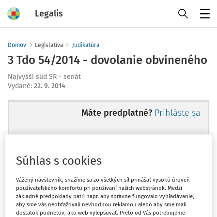
Legalis
Menu
Domov
Legislatíva
Judikatúra
3 Tdo 54/2014 - dovolanie obvineného
Najvyšší súd SR - senát
Vydané
:
22. 9. 2014
Máte predplatné?
Prihláste sa
Súhlas s cookies
Ups, zatiaľ ste si prečítali len
začiatok...
Vážený návštevník, snažíme sa zo všetkých síl prinášať vysokú úroveň
používateľského komfortu pri používaní našich webstránok. Medzi
základné predpoklady patrí napr. aby správne fungovalo vyhľadávanie,
aby sme vás neobťažovali nevhodnou reklamou alebo aby sme mali
Celý odborný obsah z tejto oblasti je
dostatok podnetov, ako web vylepšovať. Preto od Vás potrebujeme