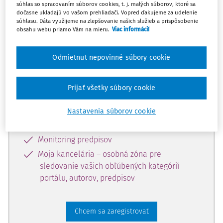
súhlas so spracovaním súborov cookies, t. j. malých súborov, ktoré sa
dostupný predplatiteľom portálu.
dočasne ukladajú vo vašom prehliadači. Vopred ďakujeme za udelenie
súhlasu. Dáta využijeme na zlepšovanie našich služieb a prispôsobenie
obsahu webu priamo Vám na mieru.
Viac informácií
Odomknite si prístup k odbornému
obsahu a získajte prístup na 10 dní
Odmietnut nepovinné súbory cookie
zdarma, stačí sa len zaregistrovať.
Prijať všetky súbory cookie
Vďaka registrácii získate prístup aj k
vybranému obsahu:
Nastavenia súborov cookie
Odborné články z časopisov
Monitoring predpisov
Moja kancelária – osobná zóna pre
sledovanie vašich obľúbených kategórií
portálu, autorov, predpisov
Chcem sa zaregistrovať