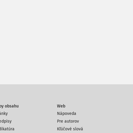
py obsahu
Web
ánky
Nápoveda
edpisy
Pre autorov
dikatúra
Kľúčové slová