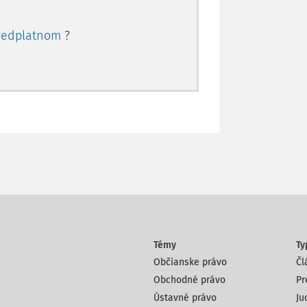
redplatnom
?
Témy
Ty
Občianske právo
Čl
Obchodné právo
Pr
Ústavné právo
Ju