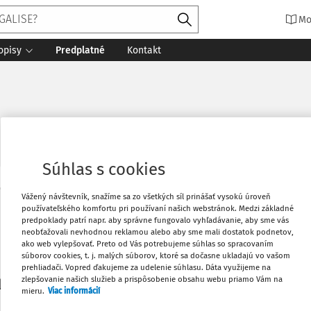
Mo
opisy
Predplatné
Kontakt
Súhlas s cookies
Vytlačiť
Vážený návštevník, snažíme sa zo všetkých síl prinášať vysokú úroveň
Máte predplatné?
Prihláste sa
používateľského komfortu pri používaní našich webstránok. Medzi základné
predpoklady patrí napr. aby správne fungovalo vyhľadávanie, aby sme vás
neobťažovali nevhodnou reklamou alebo aby sme mali dostatok podnetov,
Obľúbené
ako web vylepšovať. Preto od Vás potrebujeme súhlas so spracovaním
súborov cookies, t. j. malých súborov, ktoré sa dočasne ukladajú vo vašom
prehliadači. Vopred ďakujeme za udelenie súhlasu. Dáta využijeme na
Stiahnuť
zlepšovanie našich služieb a prispôsobenie obsahu webu priamo Vám na
li len začiatok...
mieru.
Viac informácií