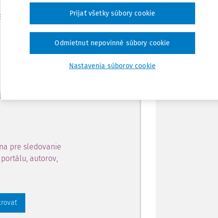
Zdieľať
Prijať všetky súbory cookie
je dostupný predplatiteľom
Poznámka
Odmietnut nepovinné súbory cookie
ahu a získajte prístup na 10
Nastavenia súborov cookie
 zaregistrovať.
 aj k vybranému obsahu:
na pre sledovanie
portálu, autorov,
trovať