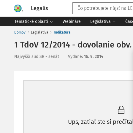
Legalis
Tematické oblasti
Webináre
Legislatíva
Čas
Domov
Legislatíva
Judikatúra
1 TdoV 12/2014 - dovolanie obv.
Najvyšší súd SR - senát
Vydané
:
16. 9. 2014
Ups, zatiaľ ste si prečíta