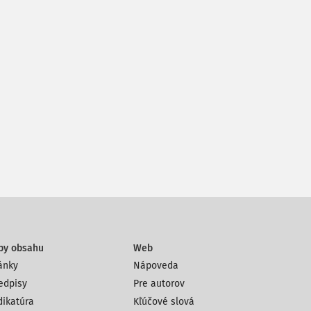
py obsahu
Web
ánky
Nápoveda
edpisy
Pre autorov
dikatúra
Kľúčové slová