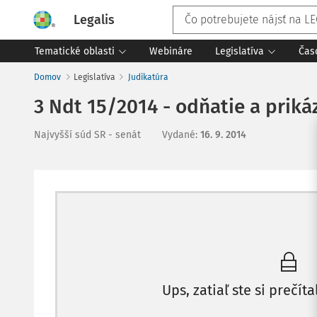
Legalis
Tematické oblasti
Webináre
Legislatíva
Čas
Domov
Legislatíva
Judikatúra
3 Ndt 15/2014 - odňatie a priká
Najvyšší súd SR - senát
Vydané
:
16. 9. 2014
Ups, zatiaľ ste si prečíta