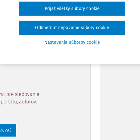
Zdieľať
Prijať všetky súbory cookie
je dostupný predplatiteľom
Poznámka
Odmietnut nepovinné súbory cookie
ahu a získajte prístup na 10
Nastavenia súborov cookie
 zaregistrovať.
 aj k vybranému obsahu:
na pre sledovanie
portálu, autorov,
trovať