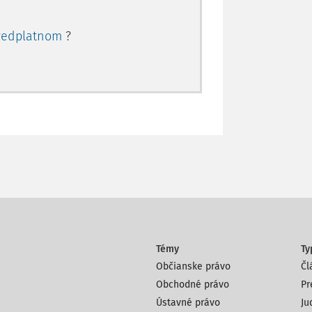
redplatnom
?
Témy
Ty
Občianske právo
Čl
Obchodné právo
Pr
Ústavné právo
Ju