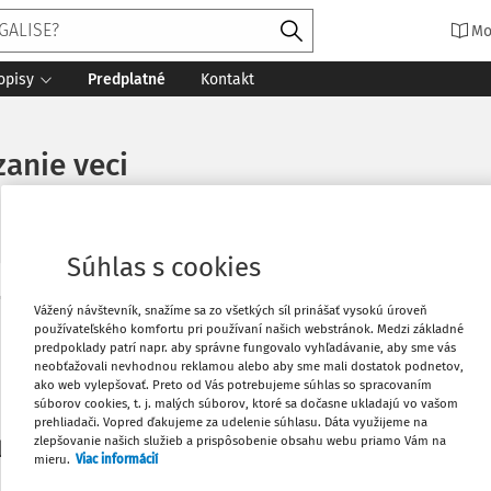
Mo
opisy
Predplatné
Kontakt
zanie veci
Súhlas s cookies
Vytlačiť
Vážený návštevník, snažíme sa zo všetkých síl prinášať vysokú úroveň
Máte predplatné?
Prihláste sa
používateľského komfortu pri používaní našich webstránok. Medzi základné
predpoklady patrí napr. aby správne fungovalo vyhľadávanie, aby sme vás
neobťažovali nevhodnou reklamou alebo aby sme mali dostatok podnetov,
Obľúbené
ako web vylepšovať. Preto od Vás potrebujeme súhlas so spracovaním
súborov cookies, t. j. malých súborov, ktoré sa dočasne ukladajú vo vašom
prehliadači. Vopred ďakujeme za udelenie súhlasu. Dáta využijeme na
Stiahnuť
zlepšovanie našich služieb a prispôsobenie obsahu webu priamo Vám na
li len začiatok...
mieru.
Viac informácií