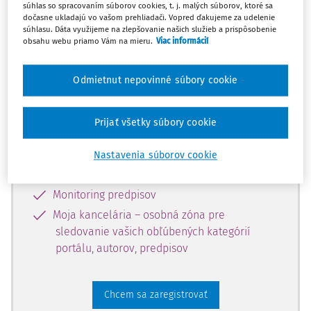
súhlas so spracovaním súborov cookies, t. j. malých súborov, ktoré sa
dostupný predplatiteľom portálu.
dočasne ukladajú vo vašom prehliadači. Vopred ďakujeme za udelenie
súhlasu. Dáta využijeme na zlepšovanie našich služieb a prispôsobenie
obsahu webu priamo Vám na mieru.
Viac informácií
Odomknite si prístup k odbornému
obsahu a získajte prístup na 10 dní
Odmietnut nepovinné súbory cookie
zdarma, stačí sa len zaregistrovať.
Prijať všetky súbory cookie
Vďaka registrácii získate prístup aj k
vybranému obsahu:
Nastavenia súborov cookie
Odborné články z časopisov
Monitoring predpisov
Moja kancelária – osobná zóna pre
sledovanie vašich obľúbených kategórií
portálu, autorov, predpisov
Chcem sa zaregistrovať