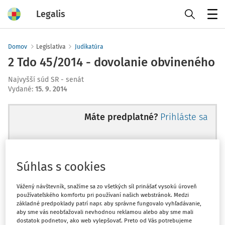
Legalis
Menu
Domov
Legislatíva
Judikatúra
2 Tdo 45/2014 - dovolanie obvineného
Najvyšší súd SR - senát
Vydané
:
15. 9. 2014
Máte predplatné?
Prihláste sa
Súhlas s cookies
Ups, zatiaľ ste si prečítali len
začiatok...
Vážený návštevník, snažíme sa zo všetkých síl prinášať vysokú úroveň
používateľského komfortu pri používaní našich webstránok. Medzi
základné predpoklady patrí napr. aby správne fungovalo vyhľadávanie,
aby sme vás neobťažovali nevhodnou reklamou alebo aby sme mali
Celý odborný obsah z tejto oblasti je
dostatok podnetov, ako web vylepšovať. Preto od Vás potrebujeme